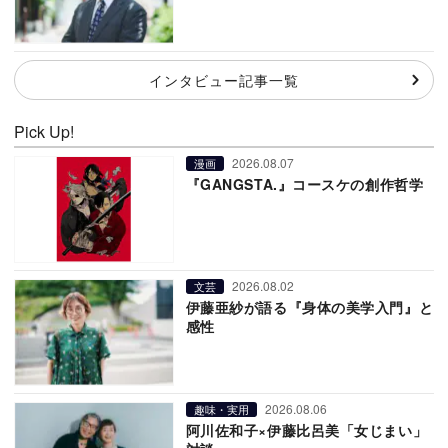
インタビュー記事一覧
Pick Up!
2026.08.07
漫画
『GANGSTA.』コースケの創作哲学
2026.08.02
文芸
伊藤亜紗が語る『身体の美学入門』と
感性
2026.08.06
趣味・実用
阿川佐和子×伊藤比呂美「女じまい」