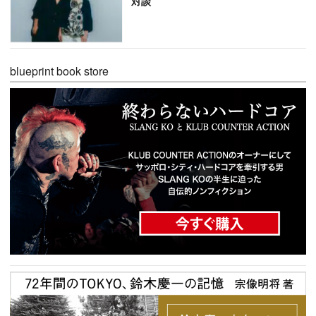
対談
blueprint book store