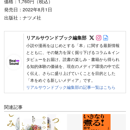
価格：1,760円（税込）
発売日：2022年8月1日
出版社：ナツメ社
Follow on SN
Follow on 
Author w
リアルサウンドブック編集部
小説や漫画をはじめとする「本」に関する最新情報
とともに、その魅力を深く掘り下げるコラム＆イン
タビューをお届け。読書の楽しみ・書籍から得られ
る知的体験の価値を、現在のメディア環境の中で広
く伝え、さらに盛り上げていくことを目的とした
「本をめぐる新しいメディア」です。
リアルサウンドブック編集部の記事一覧はこちら
関連記事