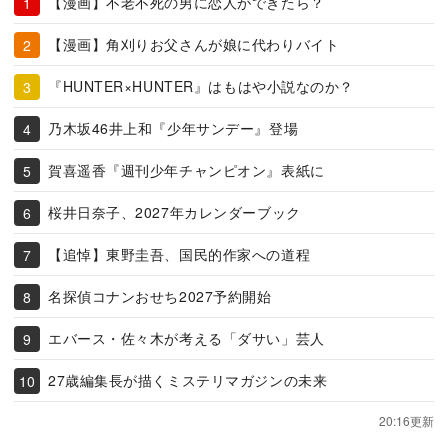
【漫画】不老不死の男に恋人ができたら？
【漫画】角刈りお父さんが娘に代わりバイト
『HUNTER×HUNTER』はもはや小説なのか？
乃木坂46井上和『少年サンデー』登場
賀喜遥香『週刊少年チャンピオン』表紙に
桜井日奈子、2027年カレンダーブック
【追悼】東野圭吾、国民的作家への道程
名探偵コナンおせち2027予約開始
エバース・佐々木が考える「ダサい」芸人
27歳編集長が描くミステリマガジンの未来
20:16更新