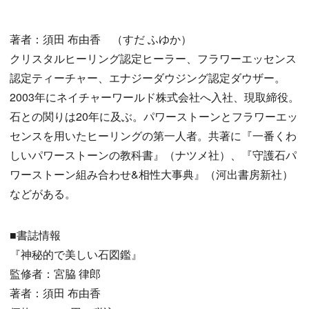
著者：須田 布由香 （すだ ふゆか）
クリスタルヒーリング認定ヒーラー、フラワーエッセンス
認定ティーチャー、エナジーダウジング認定ダウザー。
2003年にネイチャーワールド株式会社へ入社、現取締役。
石との関りは20年に及ぶ。パワーストーンとフラワーエッ
センスを用いたヒーリングの第一人者。共著に『一番くわ
しいパワーストーンの教科書』（ナツメ社）、『守護石パ
ワーストーン組み合わせ&相性大事典』（河出書房新社）
などがある。
■書誌情報
『神秘的で美しい石図鑑』
監修者：宮脇 律郎
著者：須田 布由香