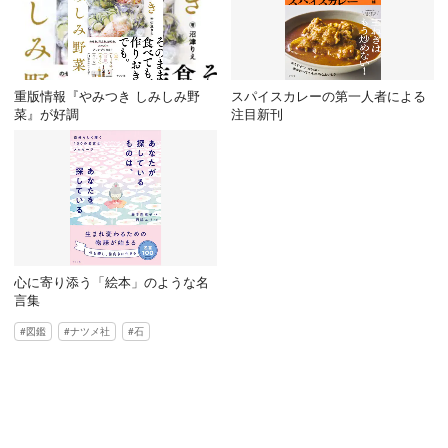
重版情報『やみつき しみしみ野
スパイスカレーの第一人者による
菜』が好調
注目新刊
心に寄り添う「絵本」のような名
言集
図鑑
ナツメ社
石