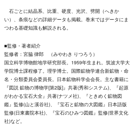
石ごとに結晶系、比重、硬度、光沢、劈開（へきか
い）、条痕などの詳細データも掲載。巻末ではデータにま
つわる基礎知識も解説される。
■監修・著者紹介
監修者：宮脇 律郎 （みやわき りつろう）
国立科学博物館地学研究部長。1959年生まれ。筑波大学大
学院博士課程修了。理学博士。国際鉱物学連合新鉱物・命
名・分類委員会委員長。日本鉱物科学会会長。主な書籍に
『図説 鉱物の博物学[第2版]』共著(秀和システム)、『起源
がわかる宝石大全』共著(ナツメ社)、『ときめく鉱物図
鑑』監修(山と溪谷社)、『宝石と鉱物の大図鑑』日本語版
監修(日東書院本社)、『宝石のひみつ図鑑』監修(世界文化
社)など。