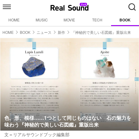
HOME
MUSIC
MOVIE
TECH
BOOK
HOME
BOOK
ニュース
新作
『神秘的で美しい石図鑑』重版出来
色、形、模様……1つとして同じものはない 石の魅力を
味わう『神秘的で美しい石図鑑』重版出来
文＝リアルサウンドブック編集部