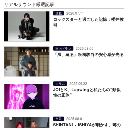
リアルサウンド厳選記事
2026.07.11
連載
ロックスターと過ごした記憶：櫻井敦
司
2026.08.05
国内ドラマ
『風、薫る』板橋駿谷の安心感が光る
2025.06.22
コラム
JOIとK、Lapwingと私たちの“類似
性の正体”
2025.08.01
文芸
SHINTANI × ISHIYAが明かす、噂の