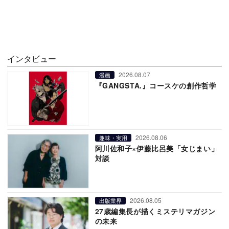
インタビュー
2026.08.07
漫画
『GANGSTA.』コースケの創作哲学
2026.08.06
趣味・実用
阿川佐和子×伊藤比呂美「女じまい」
対談
2026.08.05
出版業界
27歳編集長が描くミステリマガジン
の未来