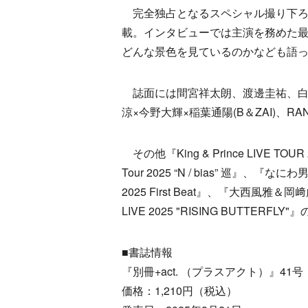
完全独占となるスペシャル撮り下ろ
載。インタビューでは主演を務めた
どんな景色を見ているのかなども語
誌面には間宮祥太朗、渡邊圭祐、白岩
涼×今野大輝×稲葉通陽(B＆ZAI)、R
その他『King & Prince LIVE TOUR
Tour 2025 “N / bias” 巡』、『なにわ男
2025 First Beat』、『大西風雅＆岡﨑彪太
LIVE 2025 "RISING BUTTE
■書誌情報
『別冊+act. （プラスアクト）』41号
価格：1,210円（税込）