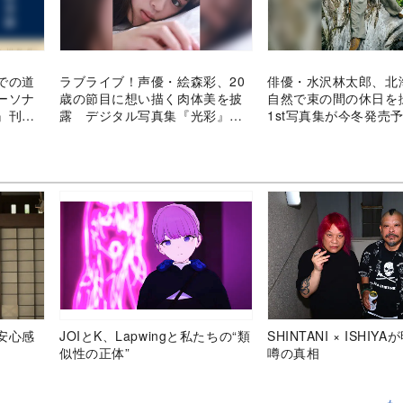
での道
ラブライブ！声優・絵森彩、20
俳優・水沢林太郎、北
ーソナ
歳の節目に想い描く肉体美を披
自然で束の間の休日を
』刊行
露 デジタル写真集『光彩』発
1st写真集が今冬発売
売
安心感
JOIとK、Lapwingと私たちの“類
SHINTANI × ISHIY
似性の正体”
噂の真相