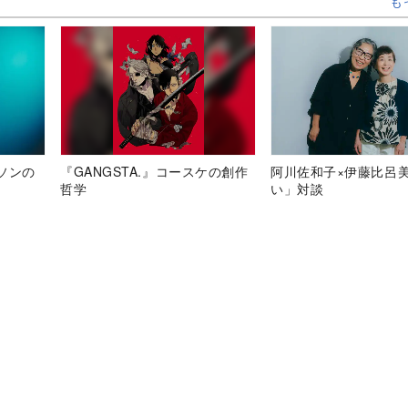
も
ソンの
『GANGSTA.』コースケの創作
阿川佐和子×伊藤比呂
哲学
い」対談