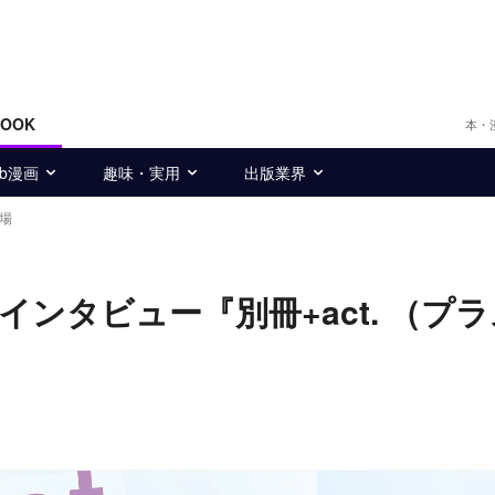
BOOK
本・
eb漫画
趣味・実用
出版業界
登場
インタビュー『別冊+act. （プ