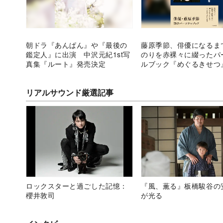
朝ドラ『あんぱん』や『最後の
藤原季節、俳優になるま
鑑定人』に出演 中沢元紀1st写
のりを赤裸々に綴ったパ
真集『ルート』発売決定
ルブック『めぐるきせつ
へ
リアルサウンド厳選記事
ロックスターと過ごした記憶：
『風、薫る』板橋駿谷の
櫻井敦司
が光る