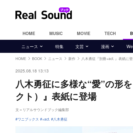
HOME
MUSIC
MOVIE
TECH
ニュース
特集
文芸
漫画
W
HOME
BOOK
ニュース
新作
八木勇征『別冊+act. 』表紙に
2025.08.18 13:13
八木勇征に多様な“愛”の形を
クト）』表紙に登場
文＝リアルサウンドブック編集部
ワニブックス
+act.
八木勇征