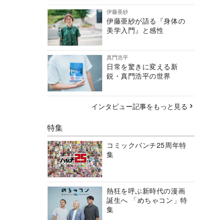
伊藤亜紗
伊藤亜紗が語る『身体の
美学入門』と感性
真門浩平
日常を驚きに変える新
鋭・真門浩平の世界
インタビュー記事をもっと見る
特集
コミックバンチ25周年特
集
熱狂を呼ぶ新時代の漫画
誕生へ 「めちゃコン」特
集