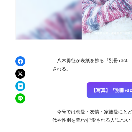
Facebookでシェア
八木勇征が表紙を飾る『別冊+act.
される。
xでポスト
はてなブックマーク
【写真】『別冊+ac
LINEで送る
今号では恋愛・友情・家族愛にとどま
代や性別を問わず“愛される人”につ