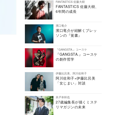
FANTASTICS 佐藤大樹
FANTASTICS 佐藤大樹、
6年間の成長
濱口竜介
濱口竜介が紐解くブレッ
ソンの『覚書』
『GANGSTA.』コースケ
『GANGSTA.』コースケ
の創作哲学
伊藤比呂美、阿川佐和子
阿川佐和子×伊藤比呂美
「女じまい」対談
井戸本幹也
27歳編集長が描くミステ
リマガジンの未来