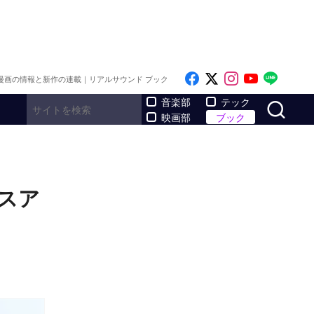
Like on Facebook
Follow on x
Follow on I
Follow o
Follo
漫画の情報と新作の連載｜リアルサウンド ブック
サ
音楽部
テック
映画部
ブック
ラスア