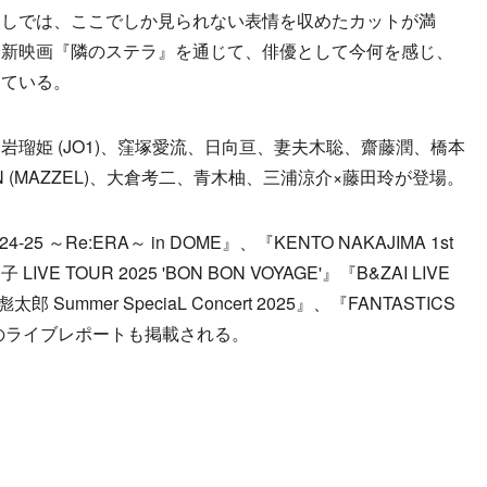
しでは、ここでしか見られない表情を収めたカットが満
最新映画『隣のステラ』を通じて、俳優として今何を感じ、
っている。
瑠姫 (JO1)、窪塚愛流、日向亘、妻夫木聡、齋藤潤、橋本
AN (MAZZEL)、大倉考二、青木柚、三浦涼介×藤田玲が登場。
 24-25 ～Re:ERA～ in DOME』、『KENTO NAKAJIMA 1st
子 LIVE TOUR 2025 'BON BON VOYAGE'』『B&ZAI LIVE
郎 Summer SpeciaL Concert 2025』、『FANTASTICS
RFLY"』のライブレポートも掲載される。