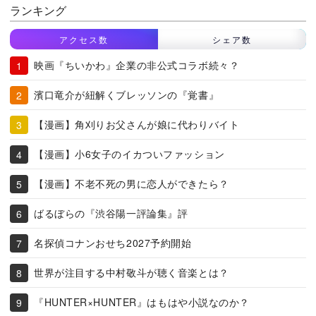
ランキング
アクセス数
シェア数
映画『ちいかわ』企業の非公式コラボ続々？
濱口竜介が紐解くブレッソンの『覚書』
【漫画】角刈りお父さんが娘に代わりバイト
【漫画】小6女子のイカついファッション
【漫画】不老不死の男に恋人ができたら？
ばるぼらの『渋谷陽一評論集』評
名探偵コナンおせち2027予約開始
世界が注目する中村敬斗が聴く音楽とは？
『HUNTER×HUNTER』はもはや小説なのか？