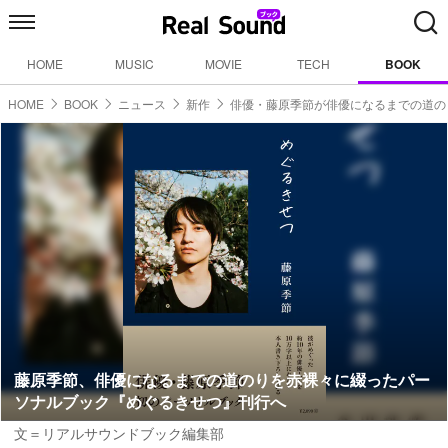
HOME
MUSIC
MOVIE
TECH
BOOK
HOME
BOOK
ニュース
新作
俳優・藤原季節が俳優になるまでの道の
藤原季節、俳優になるまでの道のりを赤裸々に綴ったパー
ソナルブック『めぐるきせつ』刊行へ
文＝リアルサウンドブック編集部