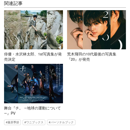
関連記事
俳優・水沢林太郎、1st写真集が発
荒木飛羽の10代最後の写真集
売決定
『20』が発売
舞台『チ。 ―地球の運動について
―』PV
藤原季節
ワニブックス
パーソナルブック