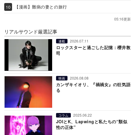
【漫画】難病の妻との旅行
05:16更新
リアルサウンド厳選記事
2026.07.11
連載
ロックスターと過ごした記憶：櫻井敦
司
2026.08.08
映画
カンザキイオリ、『禍禍女』の狂気語
る
2025.06.22
コラム
JOIとK、Lapwingと私たちの“類似
性の正体”