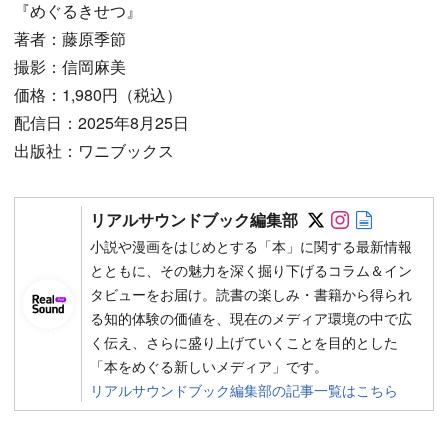
『めぐるきせつ』
著者：藤原季節
撮影：信岡麻美
価格：1,980円（税込）
配信日：2025年8月25日
出版社：ワニブックス
Follow on SN
Follow on 
Author w
リアルサウンドブック編集部
小説や漫画をはじめとする「本」に関する最新情報
とともに、その魅力を深く掘り下げるコラム＆イン
タビューをお届け。読書の楽しみ・書籍から得られ
る知的体験の価値を、現在のメディア環境の中で広
く伝え、さらに盛り上げていくことを目的とした
「本をめぐる新しいメディア」です。
リアルサウンドブック編集部の記事一覧はこちら