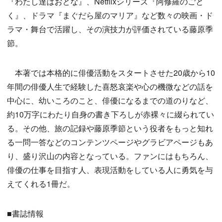
『わたし達はおとな』、Netflixシリーズ『阿修羅のごと
く』、ドラマ『まぐだら屋のマリア』など数々の映画・ド
ラマ・舞台で活躍し、その演技力が評価されている藤原季
節。
本著では本格的に俳優活動をスタートさせた20歳から10
年間の俳優人生で経験した喜怒哀楽や心の機微などの話を
中心に、幼いころのこと、俳優になるまでの道のりなど、
約10万字にわたり自身の書き下ろしが赤裸々に綴られてい
る。その他、旅の記録や藤原季節という役者をもっと知れ
る一問一答などのコンテンツページやグラビアページもあ
り、盛り沢山の内容となっている。ファンにはもちろん、
俳優の仕事を目指す人、表現活動をしている人に勇気を与
えてくれる1冊だ。
■書誌情報