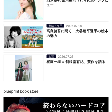
乃木坂46金川紗耶 1st写真集インタビ
ュー
2026.07.18
趣味・実用
高良健吾に聞く、大谷翔平選手の絵本
の魅力
2026.07.25
文芸
桜庭一樹 × 斜線堂有紀、競作を語る
blueprint book store