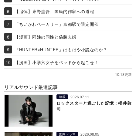
【追悼】東野圭吾、国民的作家への道程
「ちいかわベーカリー」京都駅で限定開催
【漫画】同姓の同性と偽装夫婦
『HUNTER×HUNTER』はもはや小説なのか？
【漫画】小学六女子をベッドから起こせ！
10:18更新
リアルサウンド厳選記事
2026.07.11
連載
ロックスターと過ごした記憶：櫻井敦
司
2026.08.05
国内ドラマ