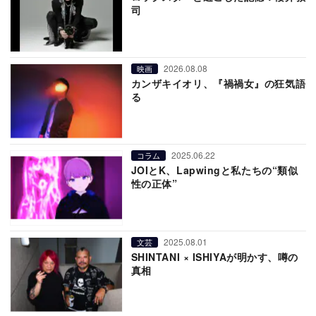
司
2026.08.08
映画
カンザキイオリ、『禍禍女』の狂気語
る
2025.06.22
コラム
JOIとK、Lapwingと私たちの“類似
性の正体”
2025.08.01
文芸
SHINTANI × ISHIYAが明かす、噂の
真相