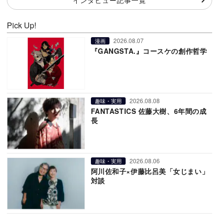
Pick Up!
2026.08.07
漫画
『GANGSTA.』コースケの創作哲学
2026.08.08
趣味・実用
FANTASTICS 佐藤大樹、6年間の成
長
2026.08.06
趣味・実用
阿川佐和子×伊藤比呂美「女じまい」
対談