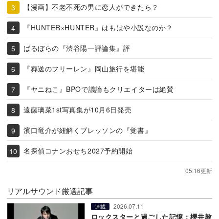
【漫画】不老不死の男に恋人ができたら？
『HUNTER×HUNTER』はもはや小説なのか？
ばるぼらの『渋谷陽一評論集』評
『葬送のフリーレン』岡山旅行を堪能
『ヤニねこ』BPOで議論もクリエイターは絶賛
遠藤璃菜1st写真集が10月6日発売
濱口竜介が紐解くブレッソンの『覚書』
名探偵コナンおせち2027予約開始
05:16更新
リアルサウンド厳選記事
2026.07.11
連載
ロックスターと過ごした記憶：櫻井敦