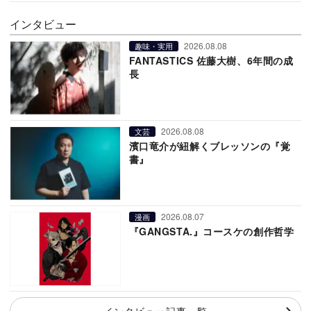
インタビュー
2026.08.08
趣味・実用
FANTASTICS 佐藤大樹、6年間の成
長
2026.08.08
文芸
濱口竜介が紐解くブレッソンの『覚
書』
2026.08.07
漫画
『GANGSTA.』コースケの創作哲学
インタビュー記事一覧