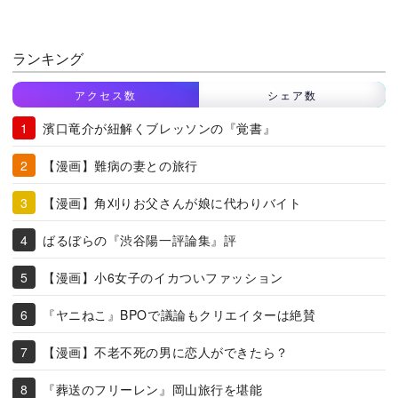
ランキング
アクセス数
シェア数
濱口竜介が紐解くブレッソンの『覚書』
【漫画】難病の妻との旅行
【漫画】角刈りお父さんが娘に代わりバイト
ばるぼらの『渋谷陽一評論集』評
【漫画】小6女子のイカついファッション
『ヤニねこ』BPOで議論もクリエイターは絶賛
【漫画】不老不死の男に恋人ができたら？
『葬送のフリーレン』岡山旅行を堪能