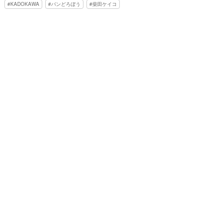
KADOKAWA
パンどろぼう
柴田ケイコ