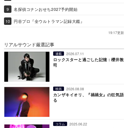
名探偵コナンおせち2027予約開始
円谷プロ『全ウルトラマン記録大鑑』
19:17更新
リアルサウンド厳選記事
2026.07.11
連載
ロックスターと過ごした記憶：櫻井敦
司
2026.08.08
映画
カンザキイオリ、『禍禍女』の狂気語
る
2025.06.22
コラム