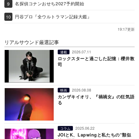
名探偵コナンおせち2027予約開始
円谷プロ『全ウルトラマン記録大鑑』
19:17更新
リアルサウンド厳選記事
2026.07.11
連載
ロックスターと過ごした記憶：櫻井敦
司
2026.08.08
映画
カンザキイオリ、『禍禍女』の狂気語
る
2025.06.22
コラム
JOIとK、Lapwingと私たちの“類似