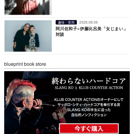
2026.08.06
趣味・実用
阿川佐和子×伊藤比呂美「女じまい」
対談
blueprint book store