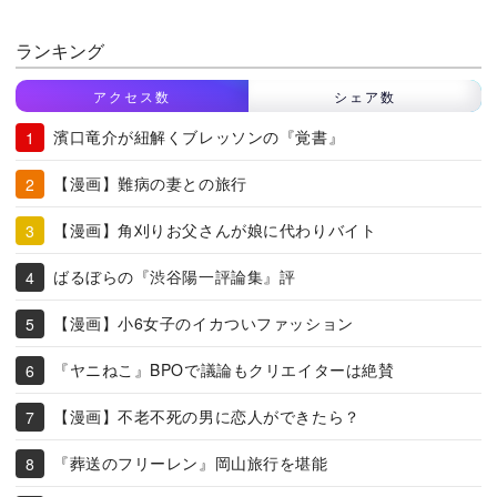
ランキング
アクセス数
シェア数
濱口竜介が紐解くブレッソンの『覚書』
【漫画】難病の妻との旅行
【漫画】角刈りお父さんが娘に代わりバイト
ばるぼらの『渋谷陽一評論集』評
【漫画】小6女子のイカついファッション
『ヤニねこ』BPOで議論もクリエイターは絶賛
【漫画】不老不死の男に恋人ができたら？
『葬送のフリーレン』岡山旅行を堪能