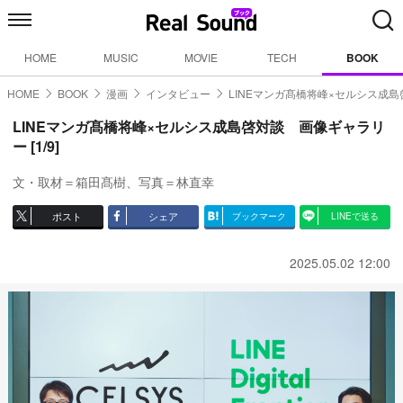
HOME
MUSIC
MOVIE
TECH
BOOK
HOME
BOOK
漫画
インタビュー
LINEマンガ髙橋将峰×セルシス成島
LINEマンガ髙橋将峰×セルシス成島啓対談 画像ギャラリ
ー [1/9]
文・取材＝箱田髙樹、写真＝林直幸
ポスト
シェア
ブックマーク
LINEで送る
2025.05.02 12:00