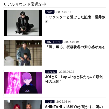
リアルサウンド厳選記事
2026.07.11
連載
ロックスターと過ごした記憶：櫻井敦
司
2026.08.05
国内ドラマ
『風、薫る』板橋駿谷の安心感が光る
2025.06.22
コラム
JOIとK、Lapwingと私たちの“類似
性の正体”
2025.08.01
文芸
SHINTANI × ISHIYAが明かす、噂の