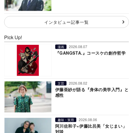
インタビュー記事一覧
Pick Up!
2026.08.07
漫画
『GANGSTA.』コースケの創作哲学
2026.08.02
文芸
伊藤亜紗が語る『身体の美学入門』と
感性
2026.08.06
趣味・実用
阿川佐和子×伊藤比呂美「女じまい」
対談