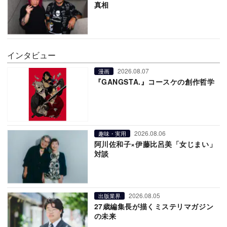
真相
インタビュー
2026.08.07
漫画
『GANGSTA.』コースケの創作哲学
2026.08.06
趣味・実用
阿川佐和子×伊藤比呂美「女じまい」
対談
2026.08.05
出版業界
27歳編集長が描くミステリマガジン
の未来