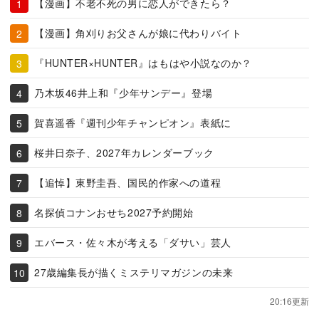
【漫画】不老不死の男に恋人ができたら？
【漫画】角刈りお父さんが娘に代わりバイト
『HUNTER×HUNTER』はもはや小説なのか？
乃木坂46井上和『少年サンデー』登場
賀喜遥香『週刊少年チャンピオン』表紙に
桜井日奈子、2027年カレンダーブック
【追悼】東野圭吾、国民的作家への道程
名探偵コナンおせち2027予約開始
エバース・佐々木が考える「ダサい」芸人
27歳編集長が描くミステリマガジンの未来
20:16更新