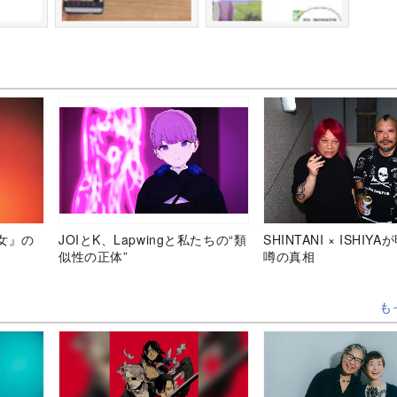
女』の
JOIとK、Lapwingと私たちの“類
SHINTANI × ISHIY
似性の正体”
噂の真相
も