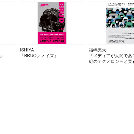
ISHIYA
福嶋亮大
』
『BRUO／ノイズ』
『メディアが人間であ
紀のテクノロジーと実