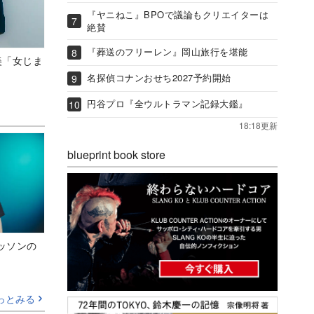
『ヤニねこ』BPOで議論もクリエイターは
絶賛
『葬送のフリーレン』岡山旅行を堪能
美「女じま
名探偵コナンおせち2027予約開始
円谷プロ『全ウルトラマン記録大鑑』
18:18更新
blueprint book store
ッソンの
っとみる