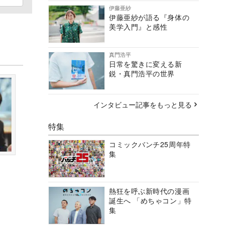
伊藤亜紗
伊藤亜紗が語る『身体の
美学入門』と感性
真門浩平
日常を驚きに変える新
鋭・真門浩平の世界
インタビュー記事をもっと見る
特集
コミックバンチ25周年特
集
熱狂を呼ぶ新時代の漫画
誕生へ 「めちゃコン」特
集