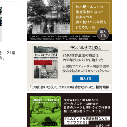
る 21世
存』