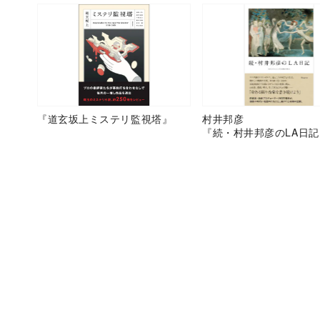
『道玄坂上ミステリ監視塔』
村井邦彦
『続・村井邦彦のLA日記