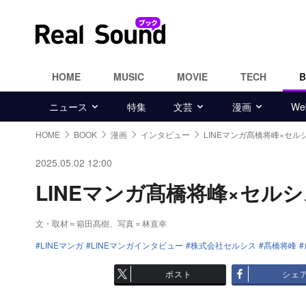
HOME
MUSIC
MOVIE
TECH
ニュース
特集
文芸
漫画
W
HOME
BOOK
漫画
インタビュー
LINEマンガ髙橋将峰×セ
2025.05.02 12:00
LINEマンガ髙橋将峰×セルシ
文・取材＝箱田髙樹、写真＝林直幸
LINEマンガ
LINEマンガインタビュー
株式会社セルシス
髙橋将峰
ポスト
シェ