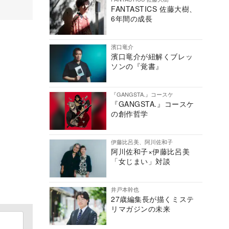
FANTASTICS 佐藤大樹、
6年間の成長
濱口竜介
濱口竜介が紐解くブレッ
ソンの『覚書』
『GANGSTA.』コースケ
『GANGSTA.』コースケ
の創作哲学
伊藤比呂美、阿川佐和子
阿川佐和子×伊藤比呂美
「女じまい」対談
井戸本幹也
27歳編集長が描くミステ
リマガジンの未来