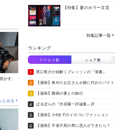
【特集】夏のホラー文芸
特集記事一覧
ランキング
アクセス数
シェア数
濱口竜介が紐解くブレッソンの『覚書』
Aが明かす、
【漫画】角刈りお父さんが娘に代わりバイト
【漫画】難病の妻との旅行
っとみる
ばるぼらの『渋谷陽一評論集』評
【漫画】小6女子のイカついファッション
【漫画】不老不死の男に恋人ができたら？