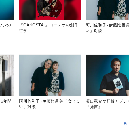
ソンの
『GANGSTA.』コースケの創作
阿川佐和子×伊藤比呂
哲学
い」対談
、6年間
阿川佐和子×伊藤比呂美「女じま
濱口竜介が紐解くブレ
い」対談
『覚書』
も