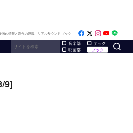
Like on Facebook
Follow on x
Follow on I
Follow o
Follo
漫画の情報と新作の連載｜リアルサウンド ブック
サ
音楽部
テック
映画部
ブック
9]