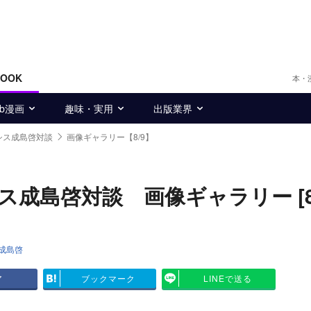
BOOK
本・
eb漫画
趣味・実用
出版業界
ルシス成島啓対談
画像ギャラリー【8/9】
ス成島啓対談 画像ギャラリー [8/
成島啓
ア
ブックマーク
LINEで送る