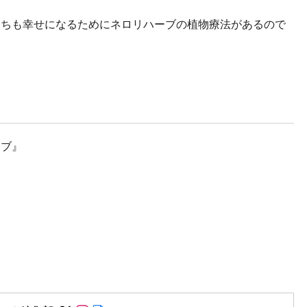
ちも幸せになるためにネロリハーブの植物療法があるので
ーブ』
Follow on SNS
Follow on SNS
Author web site