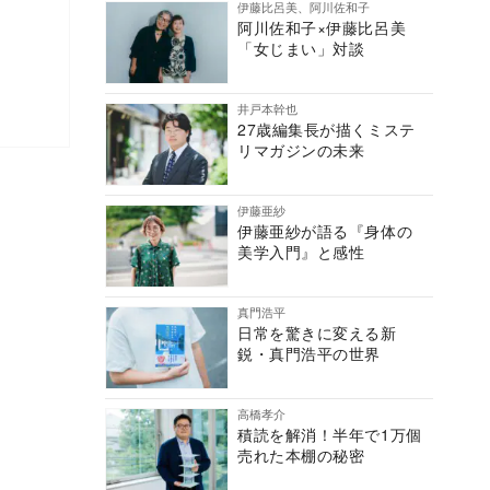
伊藤比呂美、阿川佐和子
阿川佐和子×伊藤比呂美
「女じまい」対談
井戸本幹也
27歳編集長が描くミステ
リマガジンの未来
伊藤亜紗
伊藤亜紗が語る『身体の
美学入門』と感性
真門浩平
日常を驚きに変える新
鋭・真門浩平の世界
高橋孝介
積読を解消！半年で1万個
売れた本棚の秘密