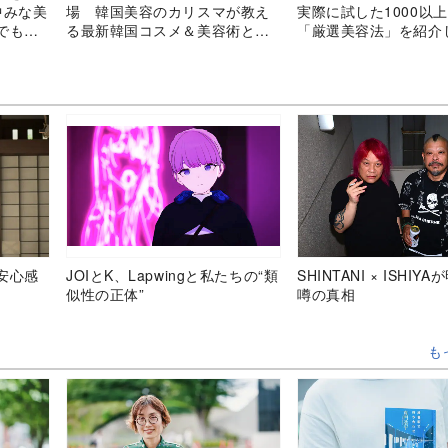
中みな美
場 韓国美容のカリスマが教え
実際に試した1000以
でもつ
る最新韓国コスメ＆美容術と
「厳選美容法」を紹介
は？
が大人気
安心感
JOIとK、Lapwingと私たちの“類
SHINTANI × ISHIY
似性の正体”
噂の真相
も