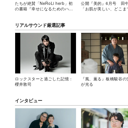
たちが絶賛「NeRoLi herb」初
公開『美的』6月号 田
の書籍『幸せになるためのハー
「お肌が美しい、どこま
ブレシピ』
いていきます」
リアルサウンド厳選記事
ロックスターと過ごした記憶：
『風、薫る』板橋駿谷の
櫻井敦司
が光る
インタビュー