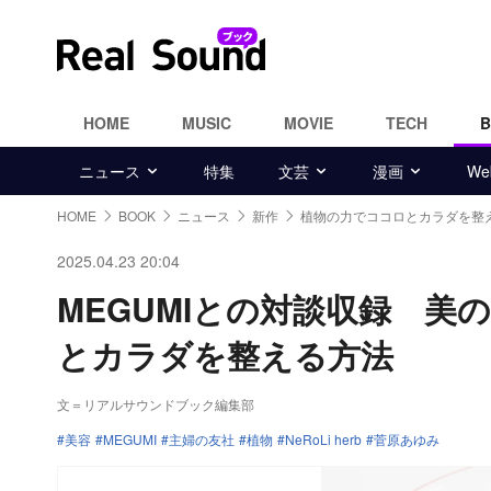
HOME
MUSIC
MOVIE
TECH
ニュース
特集
文芸
漫画
W
HOME
BOOK
ニュース
新作
植物の力でココロとカラダを整
2025.04.23 20:04
MEGUMIとの対談収録 
とカラダを整える方法
文＝リアルサウンドブック編集部
美容
MEGUMI
主婦の友社
植物
NeRoLi herb
菅原あゆみ