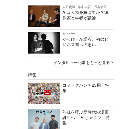
安野貴博、駒村圭吾、長谷敏司
AIは人類を滅ぼすか？SF
作家と学者が議論
かっぴー
かっぴーが語る、初のビ
ジネス書への思い
インタビュー記事をもっと見る
特集
コミックバンチ25周年特
集
熱狂を呼ぶ新時代の漫画
誕生へ 「めちゃコン」特
集