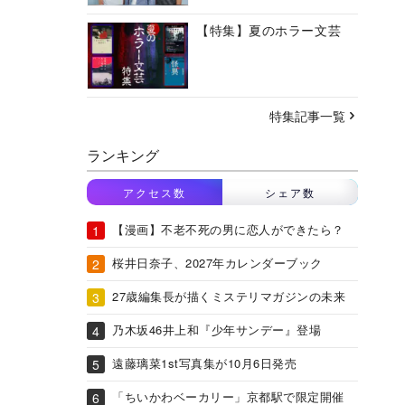
【特集】夏のホラー文芸
特集記事一覧
ランキング
アクセス数
シェア数
【漫画】不老不死の男に恋人ができたら？
桜井日奈子、2027年カレンダーブック
27歳編集長が描くミステリマガジンの未来
乃木坂46井上和『少年サンデー』登場
遠藤璃菜1st写真集が10月6日発売
「ちいかわベーカリー」京都駅で限定開催