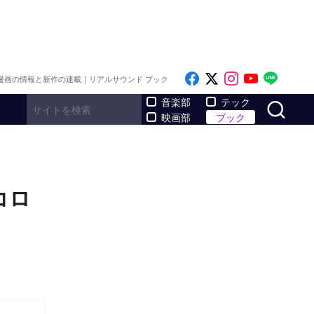
Like on Facebook
Follow on x
Follow on I
Follow o
Follo
漫画の情報と新作の連載｜リアルサウンド ブック
サ
音楽部
テック
映画部
ブック
コロ