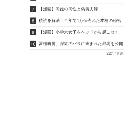
【漫画】同姓の同性と偽装夫婦
積読を解消！半年で1万個売れた本棚の秘密
【漫画】小学六女子をベッドから起こせ！
冨樫義博、深紅のバラに囲まれた蔵馬を公開
22:17更新