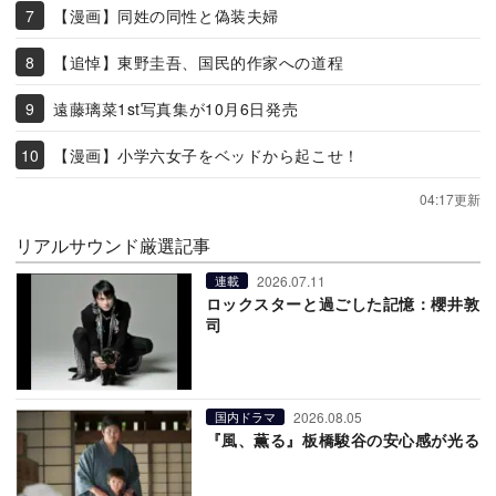
【漫画】同姓の同性と偽装夫婦
【追悼】東野圭吾、国民的作家への道程
遠藤璃菜1st写真集が10月6日発売
【漫画】小学六女子をベッドから起こせ！
04:17更新
リアルサウンド厳選記事
2026.07.11
連載
ロックスターと過ごした記憶：櫻井敦
司
2026.08.05
国内ドラマ
『風、薫る』板橋駿谷の安心感が光る