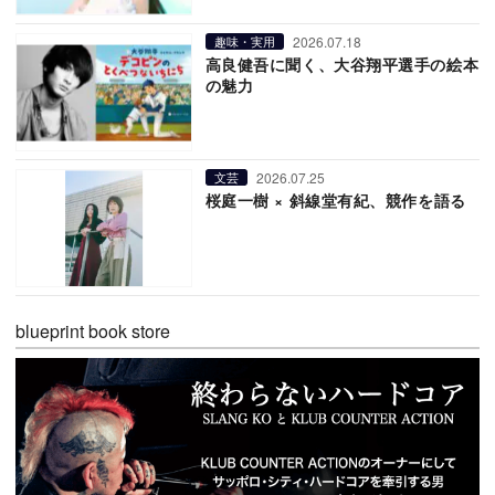
2026.07.18
趣味・実用
高良健吾に聞く、大谷翔平選手の絵本
の魅力
2026.07.25
文芸
桜庭一樹 × 斜線堂有紀、競作を語る
blueprint book store