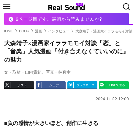
2ページ目です。最初から読みませんか?
HOME
MUSIC
MOVIE
TECH
BOOK
HOME
BOOK
漫画
インタビュー
大森靖子・漫画家イララモモイ対談
大森靖子×漫画家イララモモイ対談「恋」と
「音楽」人気漫画『付き合えなくていいのに』
の魅力
文・取材＝山内貴範
、
写真＝林直幸
ポスト
シェア
ブックマーク
LINEで送る
2024.11.22 12:00
■負の感情が大きいほど、創作に生きる