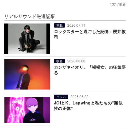
13:17更新
リアルサウンド厳選記事
2026.07.11
連載
ロックスターと過ごした記憶：櫻井敦
司
2026.08.08
映画
カンザキイオリ、『禍禍女』の狂気語
る
2025.06.22
コラム
JOIとK、Lapwingと私たちの“類似
性の正体”