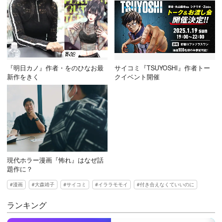
『明日カノ』作者・をのひなお最
サイコミ『TSUYOSHI』作者トー
新作をきく
クイベント開催
現代ホラー漫画『怖れ』はなぜ話
題作に？
漫画
大森靖子
サイコミ
イララモモイ
付き合えなくていいのに
ランキング