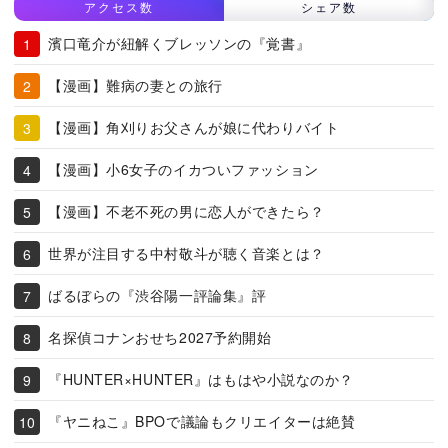
アクセス数
シェア数
濱口竜介が紐解くブレッソンの『覚書』
【漫画】難病の妻との旅行
【漫画】角刈りお父さんが娘に代わりバイト
【漫画】小6女子のイカついファッション
【漫画】不老不死の男に恋人ができたら？
世界が注目する中村敬斗が聴く音楽とは？
ばるぼらの『渋谷陽一評論集』評
名探偵コナンおせち2027予約開始
『HUNTER×HUNTER』はもはや小説なのか？
『ヤニねこ』BPOで議論もクリエイターは絶賛