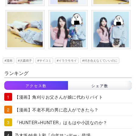
漫画
大森靖子
サイコミ
イララモモイ
付き合えなくていいのに
ランキング
アクセス数
シェア数
【漫画】角刈りお父さんが娘に代わりバイト
【漫画】不老不死の男に恋人ができたら？
『HUNTER×HUNTER』はもはや小説なのか？
乃木坂46井上和『少年サンデー』登場