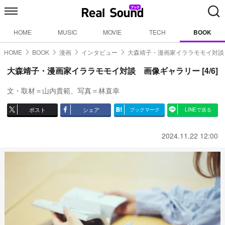
HOME
MUSIC
MOVIE
TECH
BOOK
HOME
BOOK
漫画
インタビュー
大森靖子・漫画家イララモモイ対談
大森靖子・漫画家イララモモイ対談 画像ギャラリー [4/6]
文・取材＝山内貴範、写真＝林直幸
ポスト
シェア
ブックマーク
LINEで送る
2024.11.22 12:00