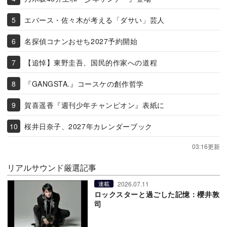
エバース・佐々木が考える「ダサい」芸人
名探偵コナンおせち2027予約開始
【追悼】東野圭吾、国民的作家への道程
『GANGSTA.』コースケの創作哲学
賀喜遥香『週刊少年チャンピオン』表紙に
桜井日奈子、2027年カレンダーブック
03:16更新
リアルサウンド厳選記事
2026.07.11
連載
ロックスターと過ごした記憶：櫻井敦
司