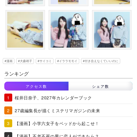
漫画
大森靖子
サイコミ
イララモモイ
付き合えなくていいのに
ランキング
アクセス数
シェア数
桜井日奈子、2027年カレンダーブック
27歳編集長が描くミステリマガジンの未来
【漫画】小学六女子をベッドから起こせ！
【漫画】不老不死の男に恋人ができたら？