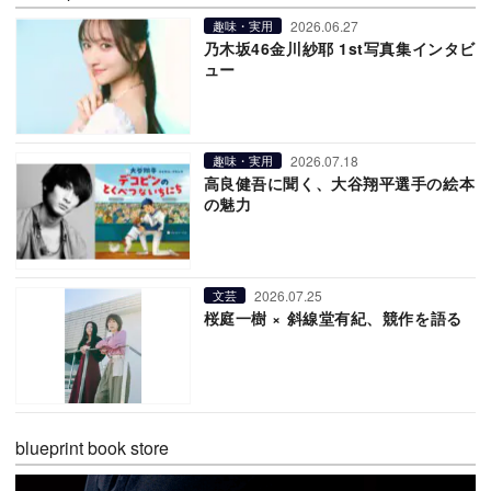
2026.06.27
趣味・実用
乃木坂46金川紗耶 1st写真集インタビ
ュー
2026.07.18
趣味・実用
高良健吾に聞く、大谷翔平選手の絵本
の魅力
2026.07.25
文芸
桜庭一樹 × 斜線堂有紀、競作を語る
blueprint book store