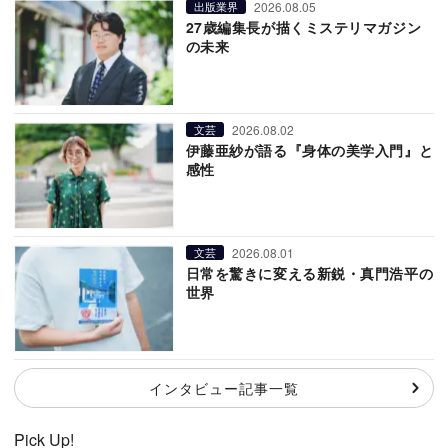
2026.08.05
出版業界
27歳編集長が描くミステリマガジン
の未来
2026.08.02
文芸
伊藤亜紗が語る『身体の美学入門』と
感性
2026.08.01
文芸
日常を驚きに変える新鋭・真門浩平の
世界
インタビュー記事一覧
Pick Up!