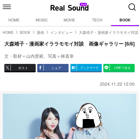
HOME
MUSIC
MOVIE
TECH
BOOK
HOME
BOOK
漫画
インタビュー
大森靖子・漫画家イララモモイ対談
大森靖子・漫画家イララモモイ対談 画像ギャラリー [6/6]
文・取材＝山内貴範、写真＝林直幸
ポスト
シェア
ブックマーク
LINEで送る
2024.11.22 12:00