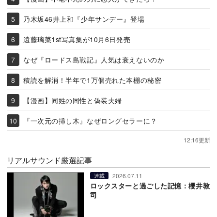
乃木坂46井上和『少年サンデー』登場
遠藤璃菜1st写真集が10月6日発売
なぜ『ロードス島戦記』人気は衰えないのか
積読を解消！半年で1万個売れた本棚の秘密
【漫画】同姓の同性と偽装夫婦
『一次元の挿し木』なぜロングセラーに？
12:16更新
リアルサウンド厳選記事
2026.07.11
連載
ロックスターと過ごした記憶：櫻井敦
司