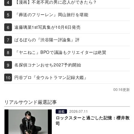
【漫画】不老不死の男に恋人ができたら？
『葬送のフリーレン』岡山旅行を堪能
遠藤璃菜1st写真集が10月6日発売
ばるぼらの『渋谷陽一評論集』評
『ヤニねこ』BPOで議論もクリエイターは絶賛
名探偵コナンおせち2027予約開始
円谷プロ『全ウルトラマン記録大鑑』
00:16更新
リアルサウンド厳選記事
2026.07.11
連載
ロックスターと過ごした記憶：櫻井敦
司