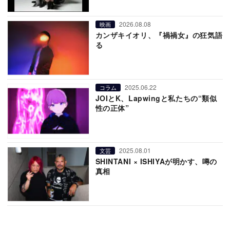
2026.08.08
映画
カンザキイオリ、『禍禍女』の狂気語
る
2025.06.22
コラム
JOIとK、Lapwingと私たちの“類似
性の正体”
2025.08.01
文芸
SHINTANI × ISHIYAが明かす、噂の
真相