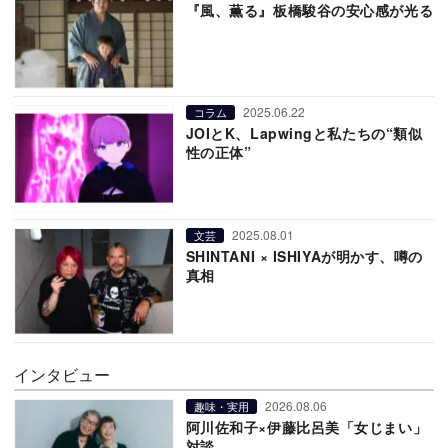
『風、薫る』板橋駿谷の安心感が光る
2025.06.22
コラム
JOIとK、Lapwingと私たちの“類似
性の正体”
2025.08.01
文芸
SHINTANI × ISHIYAが明かす、噂の
真相
インタビュー
2026.08.06
趣味・実用
阿川佐和子×伊藤比呂美「女じまい」
対談