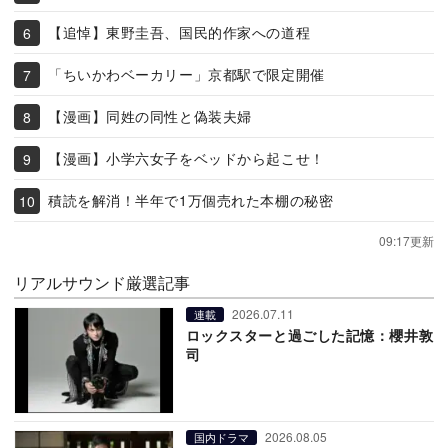
【追悼】東野圭吾、国民的作家への道程
「ちいかわベーカリー」京都駅で限定開催
【漫画】同姓の同性と偽装夫婦
【漫画】小学六女子をベッドから起こせ！
積読を解消！半年で1万個売れた本棚の秘密
09:17更新
リアルサウンド厳選記事
2026.07.11
連載
ロックスターと過ごした記憶：櫻井敦
司
2026.08.05
国内ドラマ