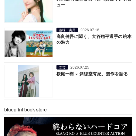
ュー
2026.07.18
趣味・実用
高良健吾に聞く、大谷翔平選手の絵本
の魅力
2026.07.25
文芸
桜庭一樹 × 斜線堂有紀、競作を語る
blueprint book store