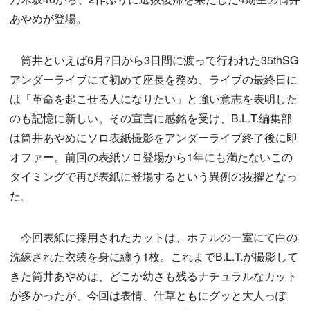
あやめが登場。
筒井といえば6月7日から3日間に渡って行われた35thSG
アンダーライブにて初めて座長を務め、ライブの最終日に
は「革命を起こせる人になりたい」と強い意志を表明した
のも記憶に新しい。その宣言に感銘を受け、B.L.T.編集部
は筒井あやめにソロ表紙撮影をアンダーライブ終了後に即
オファー。前回の表紙ソロ登場から1年にも満たないこの
タイミングで再び表紙に登場するという異例の抜擢となっ
た。
今回表紙に採用されたカットは、ホテルの一室にて白の
洗練された衣装を身に纏う1枚。これまでB.L.T.が撮影して
きた筒井あやめは、どこか幼さも残るナチュラルなカット
が多かったが、今回は表情、仕草ともにグッと大人っぽ