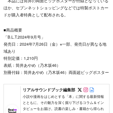
本誌には筒井の両面ビッグポスターが付録となっている
ほか、セブンネットショッピングなどでは特製ポストカー
ドが購入者特典として配布される。
■商品概要
「B.L.T.2024年9月号」
発売日：2024年7月26日（金）※一部、発売日が異なる地
域あり
特別定価：1,210円
表紙：筒井あやめ（乃木坂46）
別冊付録：筒井あやめ（乃木坂46）両面超ビッグポスター
Follow on SN
Follow on 
Author w
リアルサウンドブック編集部
小説や漫画をはじめとする「本」に関する最新情報
とともに、その魅力を深く掘り下げるコラム＆イン
タビューをお届け。読書の楽しみ・書籍から得られ