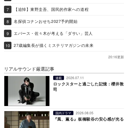
【追悼】東野圭吾、国民的作家への道程
名探偵コナンおせち2027予約開始
エバース・佐々木が考える「ダサい」芸人
27歳編集長が描くミステリマガジンの未来
20:16更新
リアルサウンド厳選記事
2026.07.11
連載
ロックスターと過ごした記憶：櫻井敦
司
2026.08.05
国内ドラマ
『風、薫る』板橋駿谷の安心感が光る