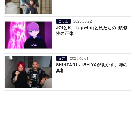
2025.06.22
コラム
JOIとK、Lapwingと私たちの“類似
性の正体”
2025.08.01
文芸
SHINTANI × ISHIYAが明かす、噂の
真相