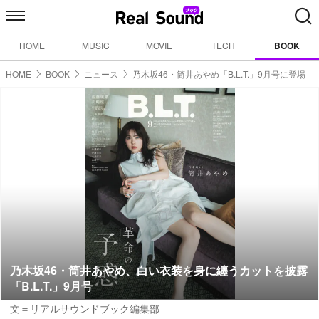
HOME
MUSIC
MOVIE
TECH
BOOK
HOME
BOOK
ニュース
乃木坂46・筒井あやめ「B.L.T.」9月号に登場
乃木坂46・筒井あやめ、白い衣装を身に纏うカットを披露
「B.L.T.」9月号
文＝リアルサウンドブック編集部