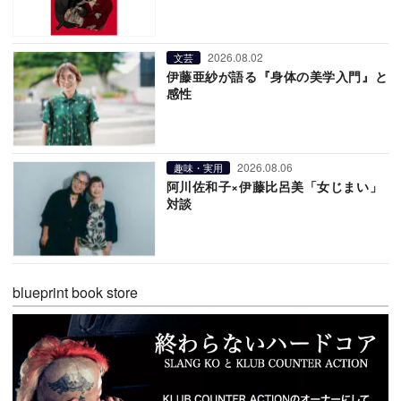
2026.08.02
文芸
伊藤亜紗が語る『身体の美学入門』と
感性
2026.08.06
趣味・実用
阿川佐和子×伊藤比呂美「女じまい」
対談
blueprint book store