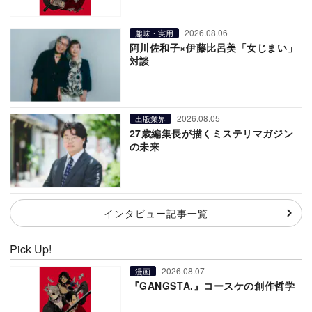
2026.08.06
趣味・実用
阿川佐和子×伊藤比呂美「女じまい」
対談
2026.08.05
出版業界
27歳編集長が描くミステリマガジン
の未来
インタビュー記事一覧
Pick Up!
2026.08.07
漫画
『GANGSTA.』コースケの創作哲学