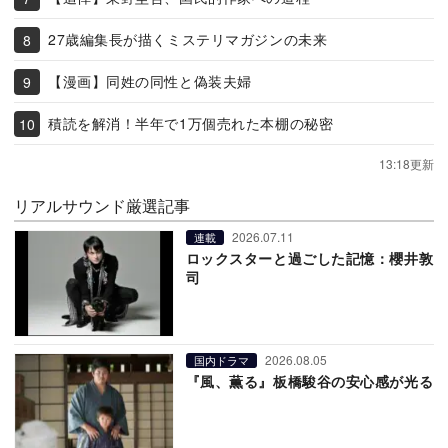
27歳編集長が描くミステリマガジンの未来
【漫画】同姓の同性と偽装夫婦
積読を解消！半年で1万個売れた本棚の秘密
13:18更新
リアルサウンド厳選記事
2026.07.11
連載
ロックスターと過ごした記憶：櫻井敦
司
2026.08.05
国内ドラマ
『風、薫る』板橋駿谷の安心感が光る