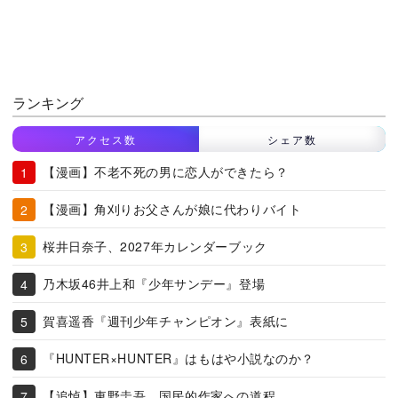
ランキング
アクセス数
シェア数
【漫画】不老不死の男に恋人ができたら？
【漫画】角刈りお父さんが娘に代わりバイト
桜井日奈子、2027年カレンダーブック
乃木坂46井上和『少年サンデー』登場
賀喜遥香『週刊少年チャンピオン』表紙に
『HUNTER×HUNTER』はもはや小説なのか？
【追悼】東野圭吾、国民的作家への道程