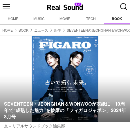
HOME
MUSIC
MOVIE
TECH
BOOK
HOME
BOOK
ニュース
新作
SEVENTEENのJEONGHAN＆WONW
SEVENTEEN・JEONGHAN＆WONWOOが表紙に 10周
年で“成熟した魅力”を披露の「フィガロジャポン」2024年
8月号
文＝リアルサウンドブック編集部