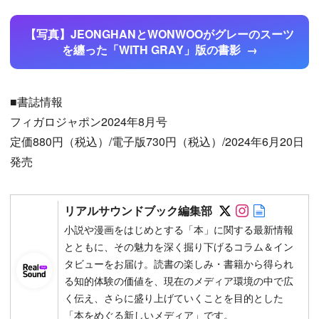
【写真】JEONGHANとWONWOOがグレーのスーツ
を纏った「WITH GRAY」版の書影
■書誌情報
フィガロジャポン2024年8月号
定価880円（税込）/電子版730円（税込）/2024年6月20日
発売
Follow on SN
Follow on 
Author w
リアルサウンドブック編集部
小説や漫画をはじめとする「本」に関する最新情報
とともに、その魅力を深く掘り下げるコラム＆イン
タビューをお届け。読書の楽しみ・書籍から得られ
る知的体験の価値を、現在のメディア環境の中で広
く伝え、さらに盛り上げていくことを目的とした
「本をめぐる新しいメディア」です。