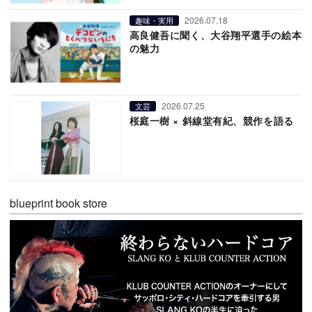
2026.07.18
趣味・実用
高良健吾に聞く、大谷翔平選手の絵本
の魅力
2026.07.25
文芸
桜庭一樹 × 斜線堂有紀、競作を語る
blueprint book store