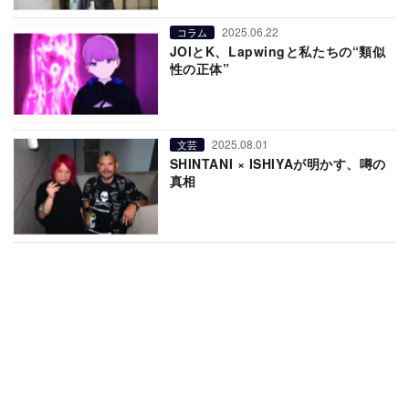
2025.06.22
コラム
JOIとK、Lapwingと私たちの“類似
性の正体”
2025.08.01
文芸
SHINTANI × ISHIYAが明かす、噂の
真相