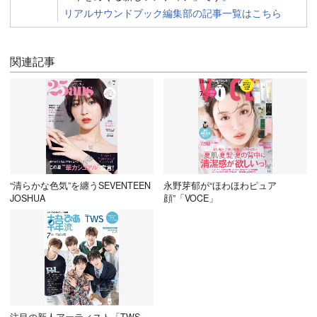
リアルサウンドブック編集部の記事一覧はこちら
関連記事
“清らかな色気”を纏うSEVENTEEN
永野芽郁が“ほわほわピュア
JOSHUA
顔”「VOCE」
注目の新人アーティスト「TWS」