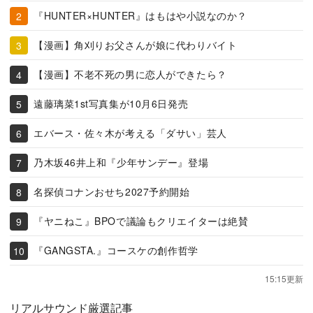
『HUNTER×HUNTER』はもはや小説なのか？
【漫画】角刈りお父さんが娘に代わりバイト
【漫画】不老不死の男に恋人ができたら？
遠藤璃菜1st写真集が10月6日発売
エバース・佐々木が考える「ダサい」芸人
乃木坂46井上和『少年サンデー』登場
名探偵コナンおせち2027予約開始
『ヤニねこ』BPOで議論もクリエイターは絶賛
『GANGSTA.』コースケの創作哲学
15:15更新
リアルサウンド厳選記事