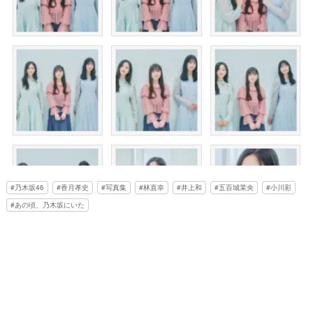
乃木坂46
香月孝史
写真集
林直幸
井上和
五百城茉央
小川彩
あの頃、乃木坂にいた