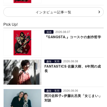
インタビュー記事一覧
Pick Up!
2026.08.07
漫画
『GANGSTA.』コースケの創作哲学
2026.08.08
趣味・実用
FANTASTICS 佐藤大樹、6年間の成
長
2026.08.06
趣味・実用
阿川佐和子×伊藤比呂美「女じまい」
対談