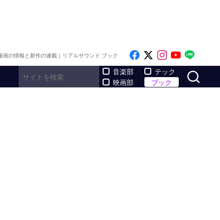
Like on Facebook
Follow on x
Follow on I
Follow o
Follo
漫画の情報と新作の連載｜リアルサウンド ブック
サ
音楽部
テック
映画部
ブック