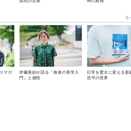
似性の正体”
噂の真相
も
テリマガ
伊藤亜紗が語る『身体の美学入
日常を驚きに変える新
門』と感性
浩平の世界