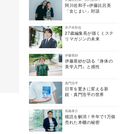
阿川佐和子×伊藤比呂美
「女じまい」対談
井戸本幹也
27歳編集長が描くミステ
リマガジンの未来
伊藤亜紗
伊藤亜紗が語る『身体の
美学入門』と感性
真門浩平
日常を驚きに変える新
鋭・真門浩平の世界
高橋孝介
積読を解消！半年で1万個
売れた本棚の秘密