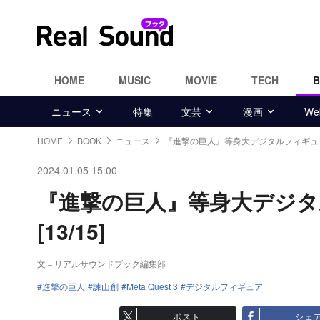
HOME
MUSIC
MOVIE
TECH
ニュース
特集
文芸
漫画
W
HOME
BOOK
ニュース
『進撃の巨人』等身大デジタルフィギュ
2024.01.05 15:00
『進撃の巨人』等身大デジ
[13/15]
文＝リアルサウンドブック編集部
進撃の巨人
諫山創
Meta Quest 3
デジタルフィギュア
ポスト
シェ