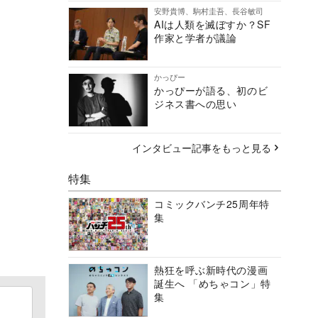
安野貴博、駒村圭吾、長谷敏司
AIは人類を滅ぼすか？SF
作家と学者が議論
かっぴー
かっぴーが語る、初のビ
ジネス書への思い
インタビュー記事をもっと見る
特集
コミックバンチ25周年特
集
熱狂を呼ぶ新時代の漫画
誕生へ 「めちゃコン」特
集