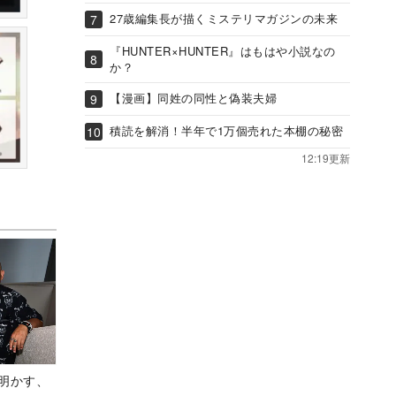
27歳編集長が描くミステリマガジンの未来
『HUNTER×HUNTER』はもはや小説なの
か？
【漫画】同姓の同性と偽装夫婦
積読を解消！半年で1万個売れた本棚の秘密
12:19更新
Aが明かす、