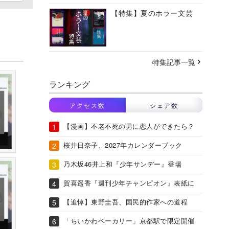
【特集】夏のホラー文芸
特集記事一覧
ランキング
アクセス数
シェア数
【漫画】不老不死の男に恋人ができたら？
桜井日奈子、2027年カレンダーブック
乃木坂46井上和『少年サンデー』登場
賀喜遥香『週刊少年チャンピオン』表紙に
【追悼】東野圭吾、国民的作家への道程
「ちいかわベーカリー」京都駅で限定開催