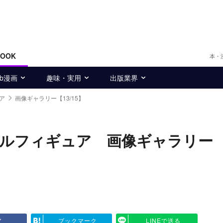
BOOK
本・
eb漫画
趣味・実用
出版業界
ア
画像ギャラリー【13/15】
タルフィギュア 画像ギャラリー
ア
ブックマーク
LINEで送る