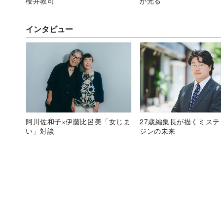
櫻井敦司
が光る
インタビュー
阿川佐和子×伊藤比呂美「女じま
27歳編集長が描くミス
い」対談
ジンの未来