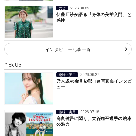
2026.08.02
文芸
伊藤亜紗が語る『身体の美学入門』と
感性
インタビュー記事一覧
Pick Up!
2026.06.27
趣味・実用
乃木坂46金川紗耶 1st写真集インタビ
ュー
2026.07.18
趣味・実用
高良健吾に聞く、大谷翔平選手の絵本
の魅力