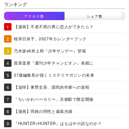
ランキング
アクセス数
シェア数
【漫画】不老不死の男に恋人ができたら？
桜井日奈子、2027年カレンダーブック
乃木坂46井上和『少年サンデー』登場
賀喜遥香『週刊少年チャンピオン』表紙に
27歳編集長が描くミステリマガジンの未来
【追悼】東野圭吾、国民的作家への道程
「ちいかわベーカリー」京都駅で限定開催
【漫画】同姓の同性と偽装夫婦
『HUNTER×HUNTER』はもはや小説なのか？