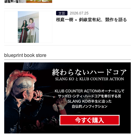
2026.07.25
文芸
桜庭一樹 × 斜線堂有紀、競作を語る
blueprint book store