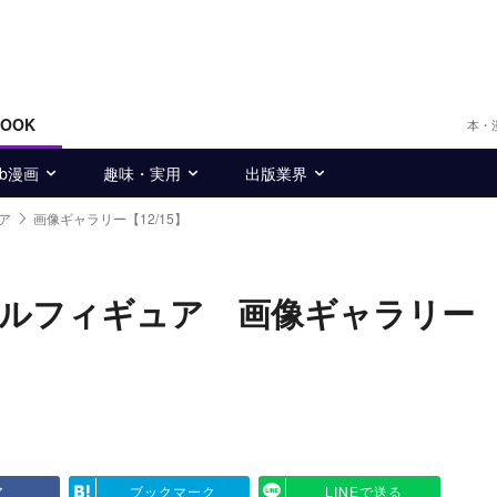
BOOK
本・
eb漫画
趣味・実用
出版業界
ア
画像ギャラリー【12/15】
タルフィギュア 画像ギャラリー
ア
ブックマーク
LINEで送る