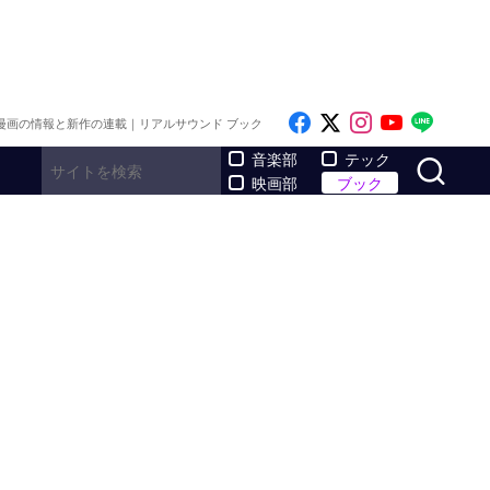
Like on Facebook
Follow on x
Follow on I
Follow o
Follo
漫画の情報と新作の連載｜リアルサウンド ブック
サ
音楽部
テック
映画部
ブック