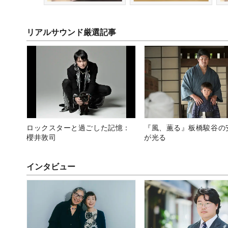
リアルサウンド厳選記事
ロックスターと過ごした記憶：
『風、薫る』板橋駿谷の
櫻井敦司
が光る
インタビュー