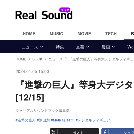
HOME
MUSIC
MOVIE
TECH
ニュース
特集
文芸
漫画
W
HOME
BOOK
ニュース
『進撃の巨人』等身大デジタルフィギュ
2024.01.05 15:00
『進撃の巨人』等身大デジ
[12/15]
文＝リアルサウンドブック編集部
進撃の巨人
諫山創
Meta Quest 3
デジタルフィギュア
ポスト
シェ