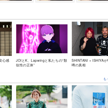
安心感
JOIとK、Lapwingと私たちの“類
SHINTANI × ISHIY
似性の正体”
噂の真相
も