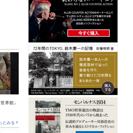
の『世界館』
っとみる