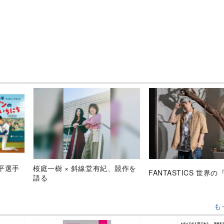
平選手
桜庭一樹 × 斜線堂有紀、競作を
FANTASTICS 世界
語る
も