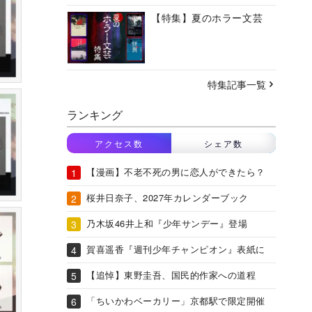
【特集】夏のホラー文芸
特集記事一覧
ランキング
アクセス数
シェア数
【漫画】不老不死の男に恋人ができたら？
桜井日奈子、2027年カレンダーブック
乃木坂46井上和『少年サンデー』登場
賀喜遥香『週刊少年チャンピオン』表紙に
【追悼】東野圭吾、国民的作家への道程
「ちいかわベーカリー」京都駅で限定開催