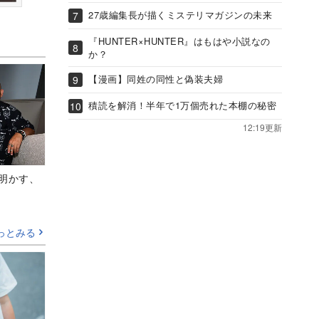
27歳編集長が描くミステリマガジンの未来
『HUNTER×HUNTER』はもはや小説なの
か？
【漫画】同姓の同性と偽装夫婦
積読を解消！半年で1万個売れた本棚の秘密
12:19更新
Aが明かす、
っとみる