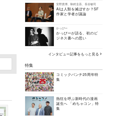
安野貴博、駒村圭吾、長谷敏司
AIは人類を滅ぼすか？SF
作家と学者が議論
かっぴー
かっぴーが語る、初のビ
ジネス書への思い
インタビュー記事をもっと見る
特集
コミックバンチ25周年特
集
熱狂を呼ぶ新時代の漫画
誕生へ 「めちゃコン」特
集