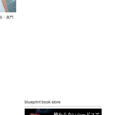
鋭・真門
blueprint book store