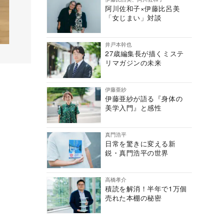
阿川佐和子×伊藤比呂美
「女じまい」対談
井戸本幹也
27歳編集長が描くミステ
リマガジンの未来
伊藤亜紗
伊藤亜紗が語る『身体の
美学入門』と感性
真門浩平
日常を驚きに変える新
鋭・真門浩平の世界
高橋孝介
積読を解消！半年で1万個
売れた本棚の秘密