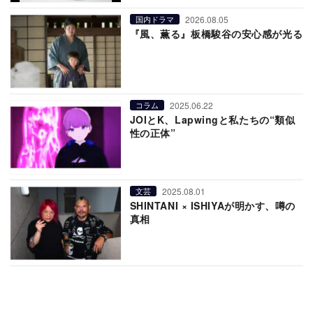
2026.08.05
国内ドラマ
『風、薫る』板橋駿谷の安心感が光る
2025.06.22
コラム
JOIとK、Lapwingと私たちの“類似
性の正体”
2025.08.01
文芸
SHINTANI × ISHIYAが明かす、噂の
真相