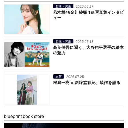
2026.06.27
趣味・実用
乃木坂46金川紗耶 1st写真集インタビ
ュー
2026.07.18
趣味・実用
高良健吾に聞く、大谷翔平選手の絵本
の魅力
2026.07.25
文芸
桜庭一樹 × 斜線堂有紀、競作を語る
blueprint book store