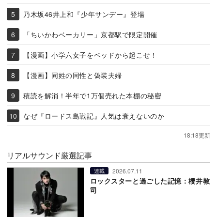
乃木坂46井上和『少年サンデー』登場
「ちいかわベーカリー」京都駅で限定開催
【漫画】小学六女子をベッドから起こせ！
【漫画】同姓の同性と偽装夫婦
積読を解消！半年で1万個売れた本棚の秘密
なぜ『ロードス島戦記』人気は衰えないのか
18:18更新
リアルサウンド厳選記事
2026.07.11
連載
ロックスターと過ごした記憶：櫻井敦
司