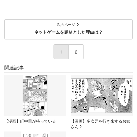
次のページ
ネットゲームを題材とした理由は？
1
(current)
2
関連記事
【漫画】町中華が待っている
【漫画】多次元を行き来するお姉
さん？