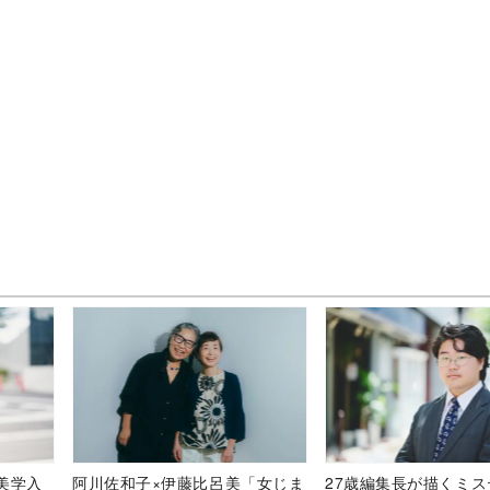
美学入
阿川佐和子×伊藤比呂美「女じま
27歳編集長が描くミ