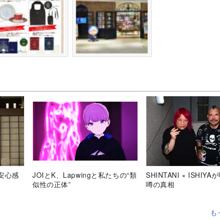
安心感
JOIとK、Lapwingと私たちの“類
SHINTANI × ISHIY
似性の正体”
噂の真相
も