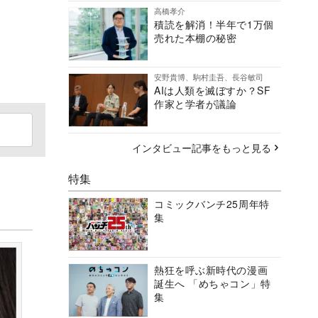
高橋孝介
積読を解消！半年で1万個
売れた本棚の秘密
安野貴博、駒村圭吾、長谷敏司
AIは人類を滅ぼすか？SF
作家と学者が議論
インタビュー記事をもっと見る
特集
コミックバンチ25周年特
集
熱狂を呼ぶ新時代の漫画
誕生へ 「めちゃコン」特
集