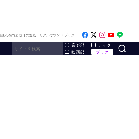
Like on Facebook
Follow on x
Follow on I
Follow o
Follo
漫画の情報と新作の連載｜リアルサウンド ブック
サ
音楽部
テック
映画部
ブック