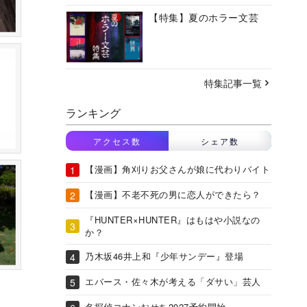
【特集】夏のホラー文芸
特集記事一覧
ランキング
アクセス数
シェア数
【漫画】角刈りお父さんが娘に代わりバイト
【漫画】不老不死の男に恋人ができたら？
『HUNTER×HUNTER』はもはや小説なの
か？
乃木坂46井上和『少年サンデー』登場
エバース・佐々木が考える「ダサい」芸人
名探偵コナンおせち2027予約開始