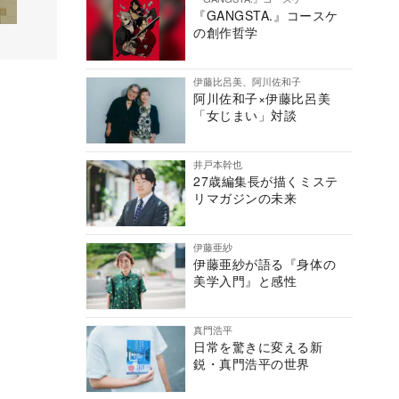
『GANGSTA.』コースケ
の創作哲学
伊藤比呂美、阿川佐和子
阿川佐和子×伊藤比呂美
「女じまい」対談
井戸本幹也
27歳編集長が描くミステ
リマガジンの未来
伊藤亜紗
伊藤亜紗が語る『身体の
美学入門』と感性
真門浩平
日常を驚きに変える新
鋭・真門浩平の世界