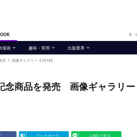
BOOK
本・
eb漫画
趣味・実用
出版業界
発売
画像ギャラリー【18/18】
年記念商品を発売 画像ギャラリー
ア
ブックマーク
LINEで送る