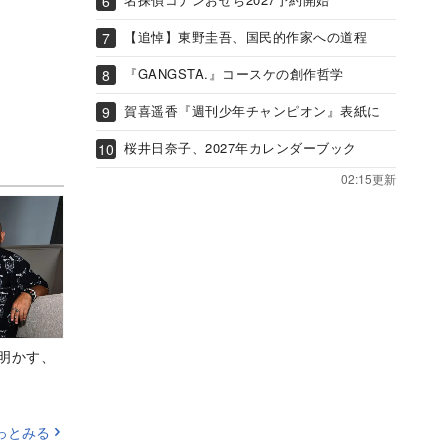
【追悼】東野圭吾、国民的作家への道程
『GANGSTA.』コースケの創作哲学
賀喜遥香『週刊少年チャンピオン』表紙に
桜井日奈子、2027年カレンダーブック
02:15更新
Aが明かす、
っとみる