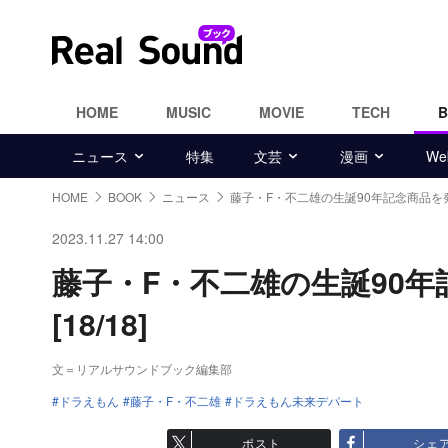
HOME
MUSIC
MOVIE
TECH
ニュース
特集
文芸
漫画
W
HOME
BOOK
ニュース
藤子・F・不二雄の生誕90年記念商品を
2023.11.27 14:00
藤子・F・不二雄の生誕90
[18/18]
文＝リアルサウンドブック編集部
ドラえもん
藤子・F・不二雄
ドラえもん未来デパート
ポスト
シェ