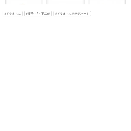
ドラえもん
藤子・F・不二雄
ドラえもん未来デパート