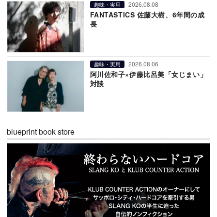
2026.08.08
趣味・実用
FANTASTICS 佐藤大樹、6年間の成
長
2026.08.06
趣味・実用
阿川佐和子×伊藤比呂美「女じまい」
対談
blueprint book store