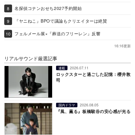
名探偵コナンおせち2027予約開始
『ヤニねこ』BPOで議論もクリエイターは絶賛
フェルメール展×『葬送のフリーレン』反響
16:16更新
リアルサウンド厳選記事
2026.07.11
連載
ロックスターと過ごした記憶：櫻井敦
司
2026.08.05
国内ドラマ
『風、薫る』板橋駿谷の安心感が光る