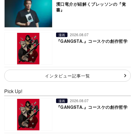
濱口竜介が紐解くブレッソンの『覚
書』
2026.08.07
漫画
『GANGSTA.』コースケの創作哲学
インタビュー記事一覧
Pick Up!
2026.08.07
漫画
『GANGSTA.』コースケの創作哲学