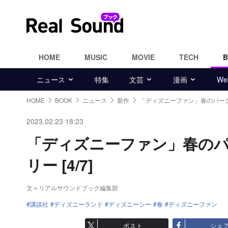
HOME
MUSIC
MOVIE
TECH
ニュース
特集
文芸
漫画
W
HOME
BOOK
ニュース
新作
「ディズニーファン」春のパー
2023.02.23 18:23
「ディズニーファン」春の
リー [4/7]
文＝リアルサウンドブック編集部
講談社
ディズニーランド
ディズニーシー
春
ディズニーファン
ポスト
シェ