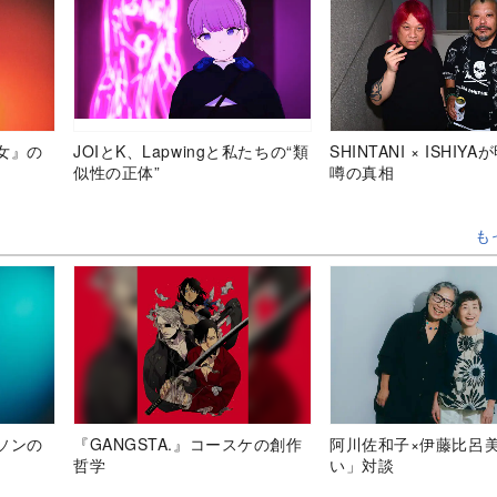
女』の
JOIとK、Lapwingと私たちの“類
SHINTANI × ISHIY
似性の正体”
噂の真相
も
ソンの
『GANGSTA.』コースケの創作
阿川佐和子×伊藤比呂
哲学
い」対談