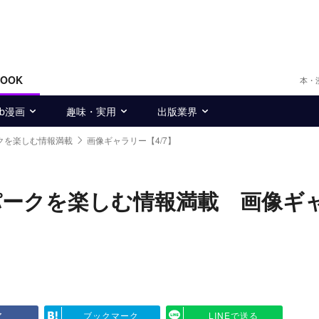
BOOK
本・
eb漫画
趣味・実用
出版業界
クを楽しむ情報満載
画像ギャラリー【4/7】
パークを楽しむ情報満載 画像ギ
ア
ブックマーク
LINEで送る