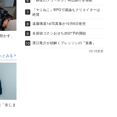
『ヤニねこ』BPOで議論もクリエイターは
絶賛
遠藤璃菜1st写真集が10月6日発売
名探偵コナンおせち2027予約開始
Aが明かす、
濱口竜介が紐解くブレッソンの『覚書』
03:18更新
っとみる
美「女じま