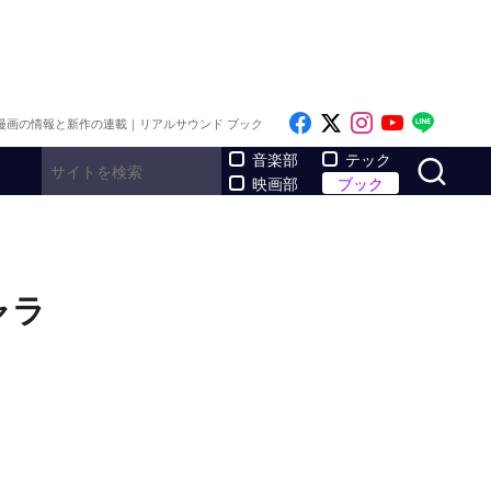
Like on Facebook
Follow on x
Follow on I
Follow o
Follo
漫画の情報と新作の連載｜リアルサウンド ブック
サ
音楽部
テック
映画部
ブック
ャラ