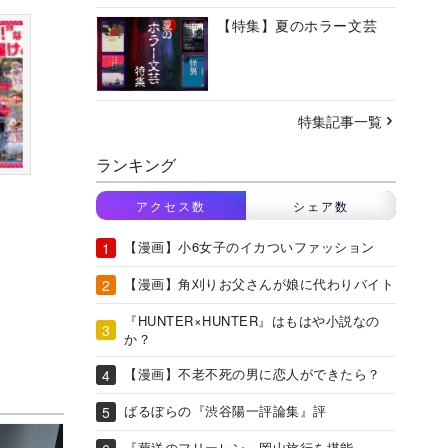
【特集】夏のホラー文芸
特集記事一覧
ランキング
アクセス数
シェア数
【漫画】小6女子のイカついファッション
【漫画】角刈りお父さんが娘に代わりバイト
『HUNTER×HUNTER』はもはや小説なの
か？
【漫画】不老不死の男に恋人ができたら？
ばるぼらの『渋谷陽一評論集』評
『葬送のフリーレン』岡山旅行を堪能