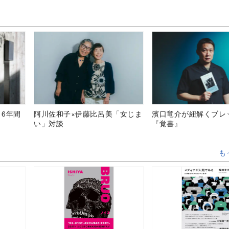
、6年間
阿川佐和子×伊藤比呂美「女じま
濱口竜介が紐解くブレ
い」対談
『覚書』
も