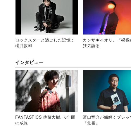
ロックスターと過ごした記憶：
カンザキイオリ、『禍禍
櫻井敦司
狂気語る
インタビュー
FANTASTICS 佐藤大樹、6年間
濱口竜介が紐解くブレッ
の成長
『覚書』