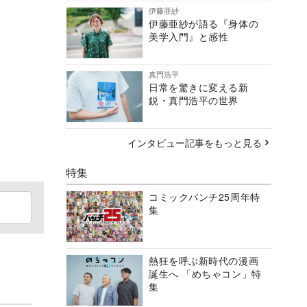
伊藤亜紗
伊藤亜紗が語る『身体の
美学入門』と感性
真門浩平
日常を驚きに変える新
鋭・真門浩平の世界
インタビュー記事をもっと見る
特集
コミックバンチ25周年特
集
熱狂を呼ぶ新時代の漫画
誕生へ 「めちゃコン」特
集