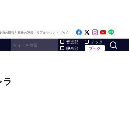
Like on Facebook
Follow on x
Follow on I
Follow o
Follo
漫画の情報と新作の連載｜リアルサウンド ブック
サ
音楽部
テック
映画部
ブック
ャラ