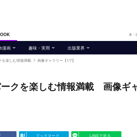
BOOK
本・
eb漫画
趣味・実用
出版業界
クを楽しむ情報満載
画像ギャラリー【1/7】
パークを楽しむ情報満載 画像ギ
ア
ブックマーク
LINEで送る