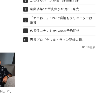
遠藤璃菜1st写真集が10月6日発売
『ヤニねこ』BPOで議論もクリエイターは
絶賛
名探偵コナンおせち2027予約開始
円谷プロ『全ウルトラマン記録大鑑』
01:16更新
Aが明かす、