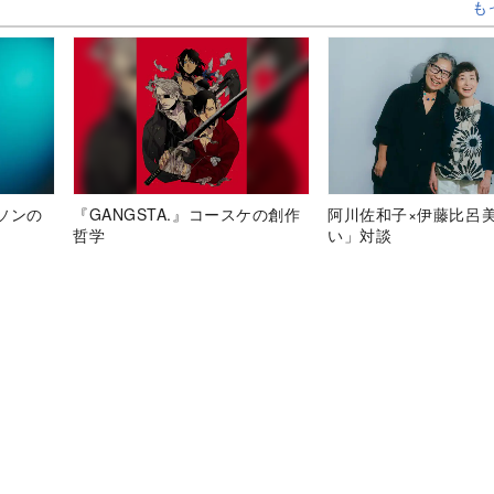
も
ソンの
『GANGSTA.』コースケの創作
阿川佐和子×伊藤比呂
哲学
い」対談