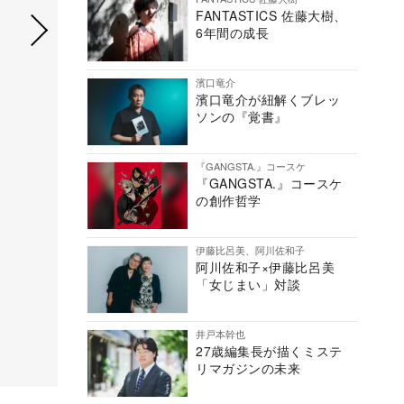
FANTASTICS 佐藤大樹、
6年間の成長
濱口竜介
濱口竜介が紐解くブレッ
ソンの『覚書』
『GANGSTA.』コースケ
『GANGSTA.』コースケ
の創作哲学
伊藤比呂美、阿川佐和子
阿川佐和子×伊藤比呂美
「女じまい」対談
井戸本幹也
27歳編集長が描くミステ
リマガジンの未来