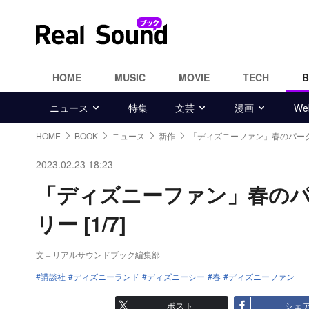
HOME
MUSIC
MOVIE
TECH
ニュース
特集
文芸
漫画
W
HOME
BOOK
ニュース
新作
「ディズニーファン」春のパー
2023.02.23 18:23
「ディズニーファン」春の
リー [1/7]
文＝リアルサウンドブック編集部
講談社
ディズニーランド
ディズニーシー
春
ディズニーファン
ポスト
シェ