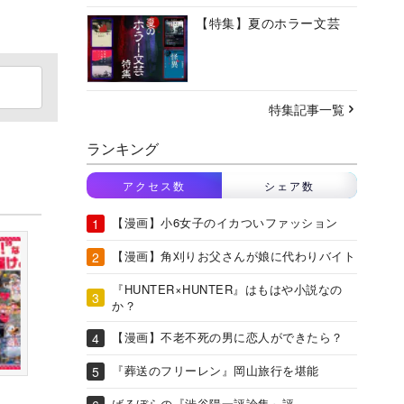
【特集】夏のホラー文芸
特集記事一覧
ランキング
アクセス数
シェア数
【漫画】小6女子のイカついファッション
【漫画】角刈りお父さんが娘に代わりバイト
『HUNTER×HUNTER』はもはや小説なの
か？
【漫画】不老不死の男に恋人ができたら？
『葬送のフリーレン』岡山旅行を堪能
ばるぼらの『渋谷陽一評論集』評