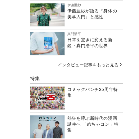
伊藤亜紗
伊藤亜紗が語る『身体の
美学入門』と感性
真門浩平
日常を驚きに変える新
鋭・真門浩平の世界
インタビュー記事をもっと見る
特集
コミックバンチ25周年特
集
熱狂を呼ぶ新時代の漫画
誕生へ 「めちゃコン」特
集