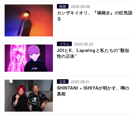
2026.08.08
映画
カンザキイオリ、『禍禍女』の狂気語
る
2025.06.22
コラム
JOIとK、Lapwingと私たちの“類似
性の正体”
2025.08.01
文芸
SHINTANI × ISHIYAが明かす、噂の
真相