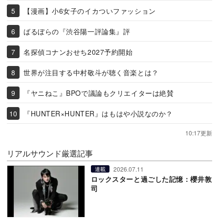
【漫画】小6女子のイカついファッション
ばるぼらの『渋谷陽一評論集』評
名探偵コナンおせち2027予約開始
世界が注目する中村敬斗が聴く音楽とは？
『ヤニねこ』BPOで議論もクリエイターは絶賛
『HUNTER×HUNTER』はもはや小説なのか？
10:17更新
リアルサウンド厳選記事
2026.07.11
連載
ロックスターと過ごした記憶：櫻井敦
司