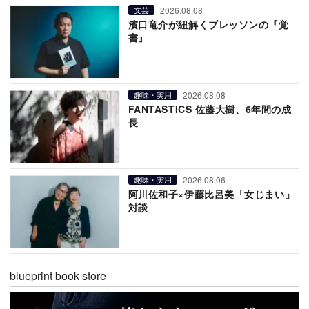
2026.08.08
文芸
濱口竜介が紐解くブレッソンの『覚
書』
2026.08.08
趣味・実用
FANTASTICS 佐藤大樹、6年間の成
長
2026.08.06
趣味・実用
阿川佐和子×伊藤比呂美「女じまい」
対談
blueprint book store