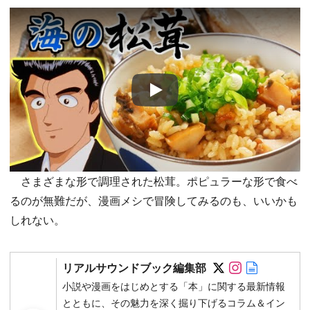
Play
さまざまな形で調理された松茸。ポピュラーな形で食べ
るのが無難だが、漫画メシで冒険してみるのも、いいかも
しれない。
Follow on SN
Follow on 
Author w
リアルサウンドブック編集部
小説や漫画をはじめとする「本」に関する最新情報
とともに、その魅力を深く掘り下げるコラム＆イン