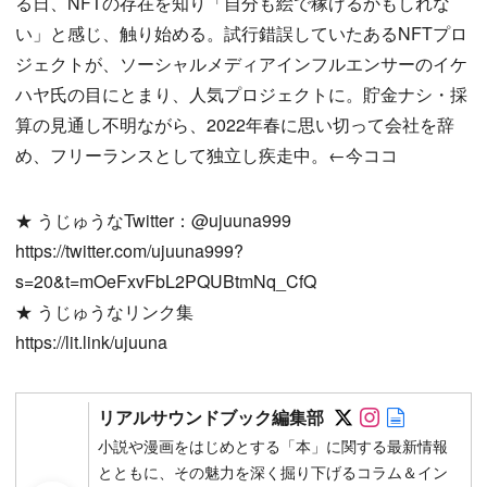
る日、NFTの存在を知り「自分も絵で稼げるかもしれな
い」と感じ、触り始める。試行錯誤していたあるNFTプロ
ジェクトが、ソーシャルメディアインフルエンサーのイケ
ハヤ氏の目にとまり、人気プロジェクトに。貯金ナシ・採
算の見通し不明ながら、2022年春に思い切って会社を辞
め、フリーランスとして独立し疾走中。←今ココ
★ うじゅうなTwitter：@ujuuna999
https://twitter.com/ujuuna999?
s=20&t=mOeFxvFbL2PQUBtmNq_CfQ
★ うじゅうなリンク集
https://lit.link/ujuuna
Follow on SN
Follow on 
Author w
リアルサウンドブック編集部
小説や漫画をはじめとする「本」に関する最新情報
とともに、その魅力を深く掘り下げるコラム＆イン