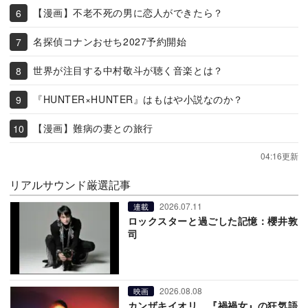
【漫画】不老不死の男に恋人ができたら？
名探偵コナンおせち2027予約開始
世界が注目する中村敬斗が聴く音楽とは？
『HUNTER×HUNTER』はもはや小説なのか？
【漫画】難病の妻との旅行
04:16更新
リアルサウンド厳選記事
2026.07.11
連載
ロックスターと過ごした記憶：櫻井敦
司
2026.08.08
映画
カンザキイオリ、『禍禍女』の狂気語