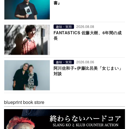
書』
2026.08.08
趣味・実用
FANTASTICS 佐藤大樹、6年間の成
長
2026.08.06
趣味・実用
阿川佐和子×伊藤比呂美「女じまい」
対談
blueprint book store