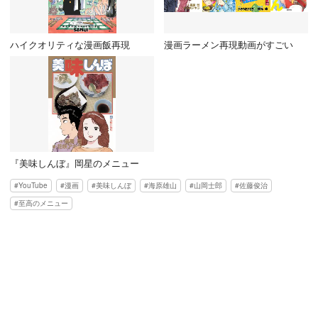
ハイクオリティな漫画飯再現
漫画ラーメン再現動画がすごい
『美味しんぼ』岡星のメニュー
YouTube
漫画
美味しんぼ
海原雄山
山岡士郎
佐藤俊治
至高のメニュー