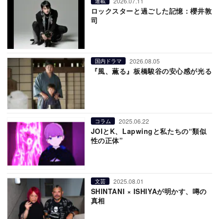
2026.07.11
連載
ロックスターと過ごした記憶：櫻井敦
司
2026.08.05
国内ドラマ
『風、薫る』板橋駿谷の安心感が光る
2025.06.22
コラム
JOIとK、Lapwingと私たちの“類似
性の正体”
2025.08.01
文芸
SHINTANI × ISHIYAが明かす、噂の
真相