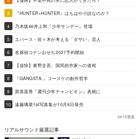
『HUNTER×HUNTER』はもはや小説なのか？
乃木坂46井上和『少年サンデー』登場
エバース・佐々木が考える「ダサい」芸人
名探偵コナンおせち2027予約開始
【追悼】東野圭吾、国民的作家への道程
『GANGSTA.』コースケの創作哲学
賀喜遥香『週刊少年チャンピオン』表紙に
遠藤璃菜1st写真集が10月6日発売
04:15更新
リアルサウンド厳選記事