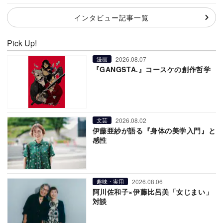
インタビュー記事一覧
Pick Up!
2026.08.07
漫画
『GANGSTA.』コースケの創作哲学
2026.08.02
文芸
伊藤亜紗が語る『身体の美学入門』と
感性
2026.08.06
趣味・実用
阿川佐和子×伊藤比呂美「女じまい」
対談