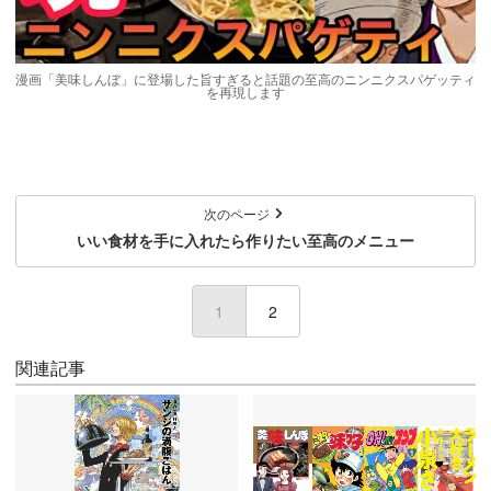
漫画「美味しんぼ」に登場した旨すぎると話題の至高のニンニクスパゲッティ
を再現します
次のページ
いい食材を手に入れたら作りたい至高のメニュー
1
(current)
2
関連記事