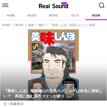
HOME
MUSIC
MOVIE
TECH
BOOK
HOME
BOOK
漫画
書評
『美味しんぼ』至高のメニュー再現
『美味しんぼ』海原雄山の至高のメニューは本当に美味し
い？ 再現に挑む原作ファンが続々
文＝佐藤俊治