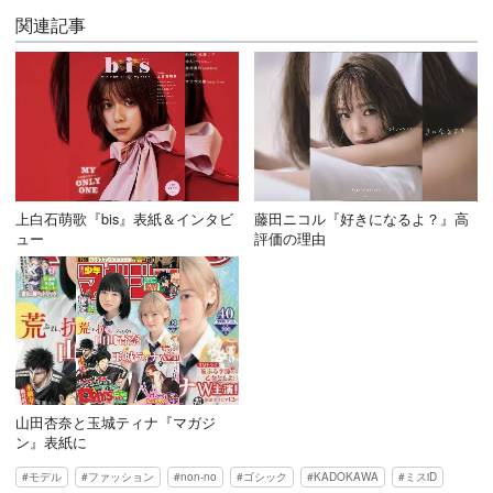
関連記事
上白石萌歌『bis』表紙＆インタビ
藤田ニコル『好きになるよ？』高
ュー
評価の理由
山田杏奈と玉城ティナ『マガジ
ン』表紙に
モデル
ファッション
non-no
ゴシック
KADOKAWA
ミスiD