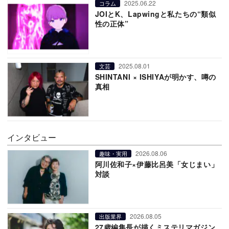
2025.06.22
コラム
JOIとK、Lapwingと私たちの“類似
性の正体”
2025.08.01
文芸
SHINTANI × ISHIYAが明かす、噂の
真相
インタビュー
2026.08.06
趣味・実用
阿川佐和子×伊藤比呂美「女じまい」
対談
2026.08.05
出版業界
27歳編集長が描くミステリマガジン