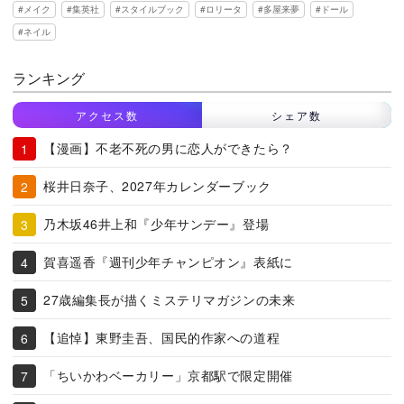
メイク
集英社
スタイルブック
ロリータ
多屋来夢
ドール
ネイル
ランキング
アクセス数
シェア数
【漫画】不老不死の男に恋人ができたら？
桜井日奈子、2027年カレンダーブック
乃木坂46井上和『少年サンデー』登場
賀喜遥香『週刊少年チャンピオン』表紙に
27歳編集長が描くミステリマガジンの未来
【追悼】東野圭吾、国民的作家への道程
「ちいかわベーカリー」京都駅で限定開催