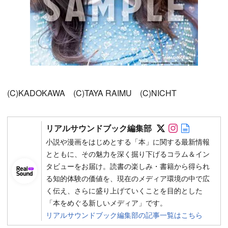
(C)KADOKAWA (C)TAYA RAIMU (C)NICHT
Follow on SN
Follow on 
Author w
リアルサウンドブック編集部
小説や漫画をはじめとする「本」に関する最新情報
とともに、その魅力を深く掘り下げるコラム＆イン
タビューをお届け。読書の楽しみ・書籍から得られ
る知的体験の価値を、現在のメディア環境の中で広
く伝え、さらに盛り上げていくことを目的とした
「本をめぐる新しいメディア」です。
リアルサウンドブック編集部の記事一覧はこちら