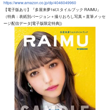
https://www.amazon.co.jp/dp/4046049960
【電子版あり】『多屋来夢1stスタイルブック RAIMU』
（特典：表紙別バージョン＋撮りおろし写真＋直筆メッセ
ージ配信データ[電子版限定特典]）