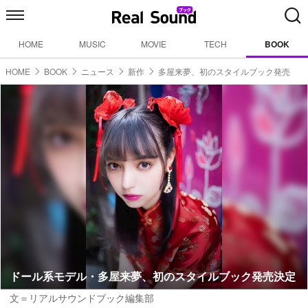
HOME
MUSIC
MOVIE
TECH
BOOK
HOME
BOOK
ニュース
新作
多屋来夢、初のスタイルブック発売
ドール系モデル・多屋来夢、初のスタイルブック発売決定
文＝リアルサウンドブック編集部