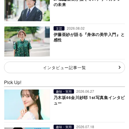
の未来
2026.08.02
文芸
伊藤亜紗が語る『身体の美学入門』と
感性
インタビュー記事一覧
Pick Up!
2026.06.27
趣味・実用
乃木坂46金川紗耶 1st写真集インタビ
ュー
2026.07.18
趣味・実用