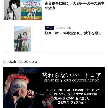
高良健吾に聞く、大谷翔平選手の絵本
の魅力
2026.07.25
文芸
桜庭一樹 × 斜線堂有紀、競作を語る
blueprint book store