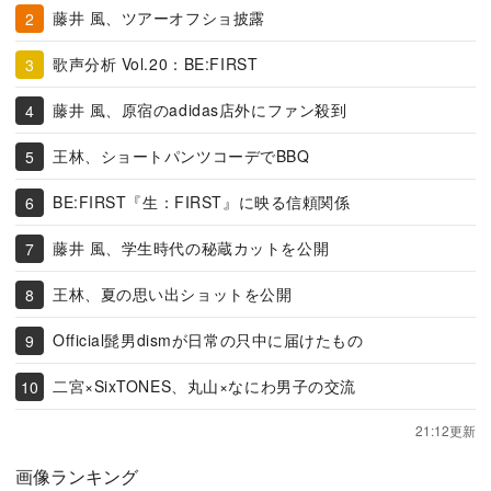
藤井 風、ツアーオフショ披露
歌声分析 Vol.20：BE:FIRST
藤井 風、原宿のadidas店外にファン殺到
王林、ショートパンツコーデでBBQ
BE:FIRST『生：FIRST』に映る信頼関係
藤井 風、学生時代の秘蔵カットを公開
王林、夏の思い出ショットを公開
Official髭男dismが日常の只中に届けたもの
二宮×SixTONES、丸山×なにわ男子の交流
21:12更新
画像ランキング