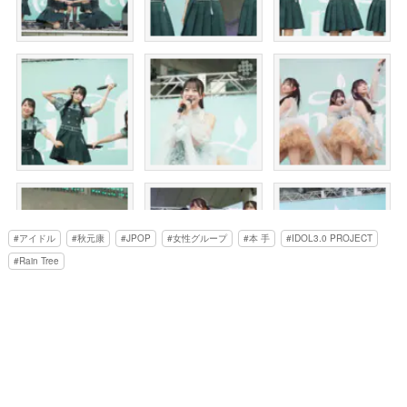
アイドル
秋元康
JPOP
女性グループ
本 手
IDOL3.0 PROJECT
Rain Tree