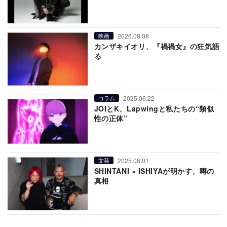
2026.08.08
映画
カンザキイオリ、『禍禍女』の狂気語
る
2025.06.22
コラム
JOIとK、Lapwingと私たちの“類似
性の正体”
2025.08.01
文芸
SHINTANI × ISHIYAが明かす、噂の
真相