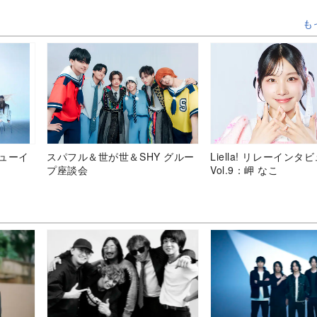
も
デビューイ
スパフル＆世が世＆SHY グルー
Liella! リレーインタ
プ座談会
Vol.9：岬 なこ