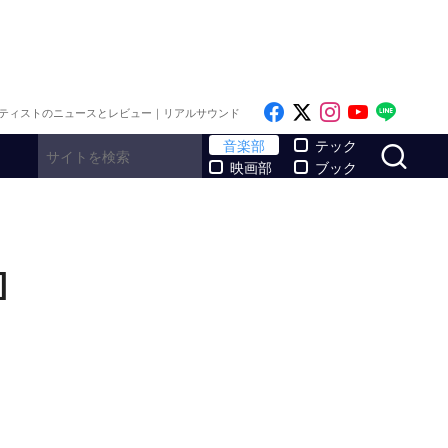
Like on Facebook
Follow on x
Follow on I
Follow o
Follo
ティストのニュースとレビュー｜リアルサウンド
サ
音楽部
テック
映画部
ブック
]