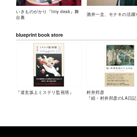
いきものがかり『tiny desk』舞
酒井一圭、モナキの活躍
台裏
blueprint book store
『道玄坂上ミステリ監視塔』
村井邦彦
『続・村井邦彦のLA日記