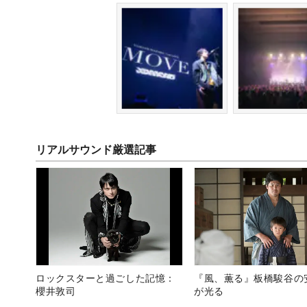
リアルサウンド厳選記事
ロックスターと過ごした記憶：
『風、薫る』板橋駿谷の
櫻井敦司
が光る