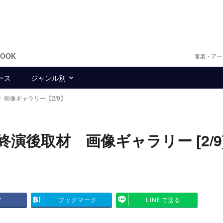
BOOK
音楽・アー
ース
ジャンル別
画像ギャラリー【2/9】
演後取材 画像ギャラリー [2/9
ア
ブックマーク
LINEで送る