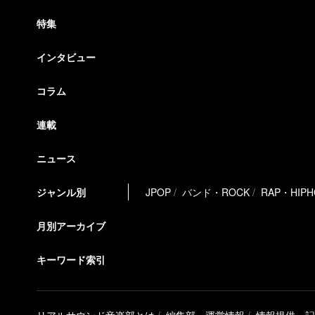
特集
インタビュー
コラム
連載
ニュース
ジャンル別
JPOP
バンド・ROCK
RAP・HIP
月別アーカイブ
キーワード索引
リアルサウンド音楽部とは
編集部・運営情報
情報提供・記