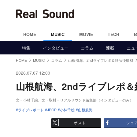
HOME
MUSIC
MOVIE
TECH
特集
インタビュー
コラム
連載
ニュ
HOME
MUSIC
コラム
山根航海、2ndライブレポ＆終演後取材
2026.07.07 12:00
山根航海、2ndライブレポ＆終
文＝小林千絵、文・取材＝リアルサウンド編集部（インタビューのみ）
ライブレポート
JPOP
小林千絵
山根航海
ポスト
シェ