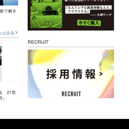
、新曲で解き
っとみる
RECRUIT
る 21世
存』