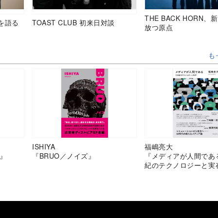
THE BACK HORN
を語る
TOAST CLUB 初来日対談
放つ原点
も
ISHIYA
福嶋亮大
』
『BRUO／ノイズ』
『メディアが人間であ
紀のテクノロジーと実