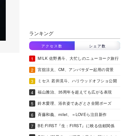
ランキング
アクセス数
シェア数
M!LK 佐野勇斗、大忙しのニューヨーク旅行
宮舘涼太、CM、アンバサダー起用の背景
ミセス 若井滉斗、ハリウッドオフショ公開
福山雅治、35周年を超えても広がる表現
鈴木愛理、浴衣姿であざとさ全開ポーズ
斉藤和義、milet、＝LOVEら注目新作
BE:FIRST『生：FIRST』に映る信頼関係