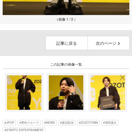
（画像 1 / 3 ）
記事に戻る
次のページ
この記事の画像一覧
JPOP
男性グループ
NEWS
渡辺彰浩
ZOZOTOWN
増田貴久
STARTO ENTERTAINMENT