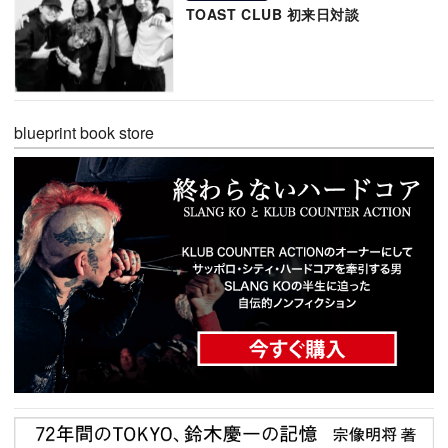
TOAST CLUB 初来日対談
blueprint book store