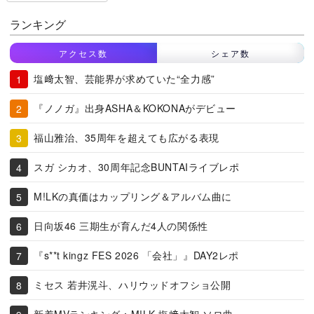
ランキング
アクセス数
シェア数
塩﨑太智、芸能界が求めていた“全力感”
『ノノガ』出身ASHA＆KOKONAがデビュー
福山雅治、35周年を超えても広がる表現
スガ シカオ、30周年記念BUNTAIライブレポ
M!LKの真価はカップリング＆アルバム曲に
日向坂46 三期生が育んだ4人の関係性
『s**t kingz FES 2026 「会社」』DAY2レポ
ミセス 若井滉斗、ハリウッドオフショ公開