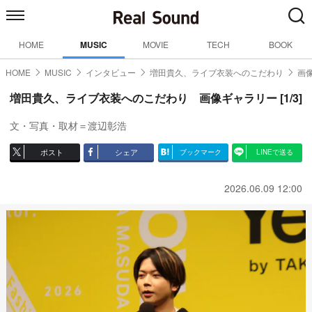
HOME
MUSIC
MOVIE
TECH
BOOK
HOME
MUSIC
インタビュー
増田貴久、ライブ衣装へのこだわり
画像
増田貴久、ライブ衣装へのこだわり 画像ギャラリー [1/3]
文・写真・取材＝渡辺彰浩
ポスト
シェア
ブックマーク
LINEで送る
2026.06.09 12:00