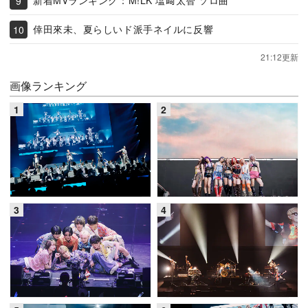
新着MVランキング：M!LK 塩﨑太智 ソロ曲
倖田來未、夏らしいド派手ネイルに反響
21:12更新
画像ランキング