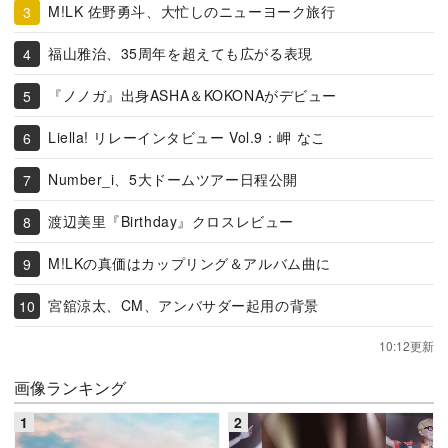
M!LK 佐野勇斗、大忙しのニューヨーク旅行
福山雅治、35周年を超えても広がる表現
『ノノガ』出身ASHA＆KOKONAがデビュー
Liella! リレーインタビュー Vol.9：岬 なこ
Number_i、5大ドームツアー日程公開
渡辺美里『Birthday』クロスレビュー
M!LKの真価はカップリング＆アルバム曲に
宮舘涼太、CM、アンバサダー起用の背景
10:12更新
画像ランキング