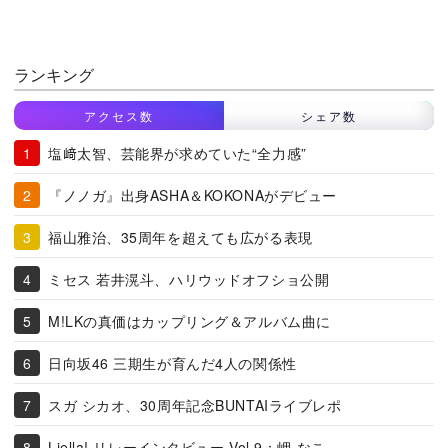
ランキング
アクセス数
シェア数
塩﨑太智、芸能界が求めていた“全力感”
『ノノガ』出身ASHA＆KOKONAがデビュー
福山雅治、35周年を超えても広がる表現
ミセス 若井滉斗、ハリウッドオフショ公開
M!LKの真価はカップリング＆アルバム曲に
日向坂46 三期生が育んだ4人の関係性
スガ シカオ、30周年記念BUNTAIライブレポ
Liella! リレーインタビュー Vol.9：岬 なこ