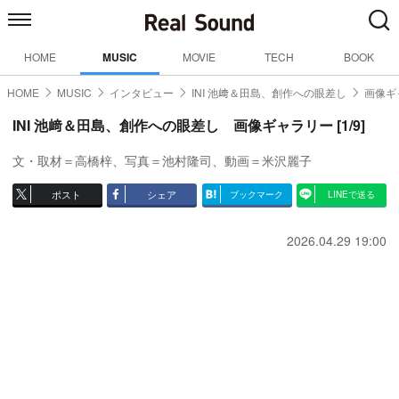
HOME
MUSIC
MOVIE
TECH
BOOK
HOME
MUSIC
インタビュー
INI 池﨑＆田島、創作への眼差し
画像ギ
INI 池﨑＆田島、創作への眼差し 画像ギャラリー [1/9]
文・取材＝高橋梓、写真＝池村隆司、動画＝米沢麗子
ポスト
シェア
ブックマーク
LINEで送る
2026.04.29 19:00