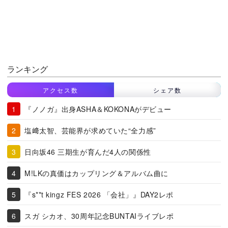
ランキング
アクセス数
シェア数
『ノノガ』出身ASHA＆KOKONAがデビュー
塩﨑太智、芸能界が求めていた“全力感”
日向坂46 三期生が育んだ4人の関係性
M!LKの真価はカップリング＆アルバム曲に
『s**t kingz FES 2026 「会社」』DAY2レポ
スガ シカオ、30周年記念BUNTAIライブレポ