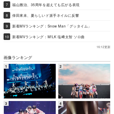
福山雅治、35周年を超えても広がる表現
倖田來未、夏らしいド派手ネイルに反響
新着MVランキング：Snow Man「グッタイム」
新着MVランキング：M!LK 塩﨑太智 ソロ曲
16:12更新
画像ランキング