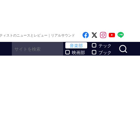
Like on Facebook
Follow on x
Follow on I
Follow o
Follo
ティストのニュースとレビュー｜リアルサウンド
サ
音楽部
テック
映画部
ブック