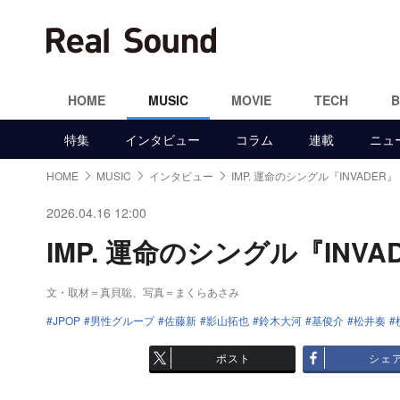
HOME
MUSIC
MOVIE
TECH
特集
インタビュー
コラム
連載
ニュ
HOME
MUSIC
インタビュー
IMP. 運命のシングル『INVADER』
2026.04.16 12:00
IMP. 運命のシングル『INVA
文・取材＝真貝聡、写真＝まくらあさみ
JPOP
男性グループ
佐藤新
影山拓也
鈴木大河
基俊介
松井奏
ポスト
シェ