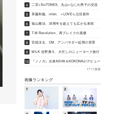
二宮×SixTONES、丸山×なにわ男子の交流
斉藤和義、milet、＝LOVEら注目新作
福山雅治、35周年を超えても広がる表現
T.M.Revolution、再ブレイクの真価
宮舘涼太、CM、アンバサダー起用の背景
M!LK 佐野勇斗、大忙しのニューヨーク旅行
『ノノガ』出身ASHA＆KOKONAがデビュー
17:11更新
画像ランキング