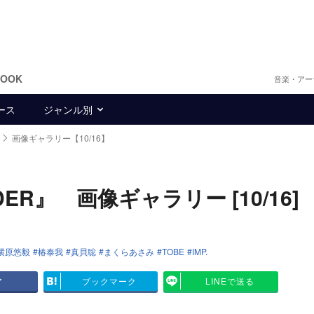
BOOK
音楽・アー
ース
ジャンル別
画像ギャラリー【10/16】
DER』 画像ギャラリー [10/16]
横原悠毅
椿泰我
真貝聡
まくらあさみ
TOBE
IMP.
ア
ブックマーク
LINEで送る