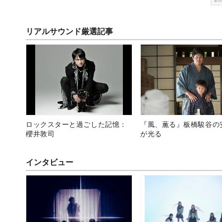
リアルサウンド厳選記事
ロックスターと過ごした記憶：
『風、薫る』板橋駿谷の
櫻井敦司
が光る
インタビュー