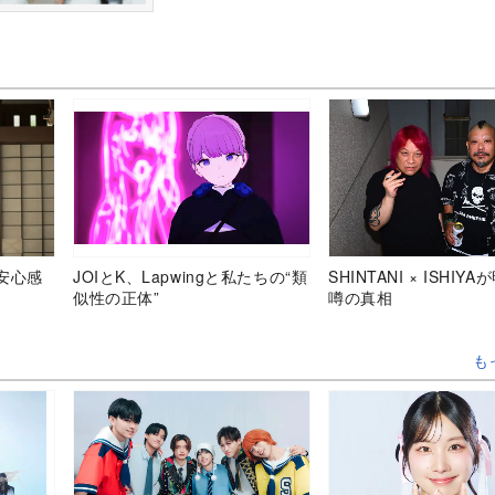
安心感
JOIとK、Lapwingと私たちの“類
SHINTANI × ISHIY
似性の正体”
噂の真相
も