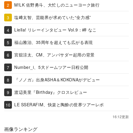
M!LK 佐野勇斗、大忙しのニューヨーク旅行
塩﨑太智、芸能界が求めていた“全力感”
Liella! リレーインタビュー Vol.9：岬 なこ
福山雅治、35周年を超えても広がる表現
宮舘涼太、CM、アンバサダー起用の背景
Number_i、5大ドームツアー日程公開
『ノノガ』出身ASHA＆KOKONAがデビュー
渡辺美里『Birthday』クロスレビュー
LE SSERAFIM、快楽と陶酔の世界ツアーレポ
16:12更新
画像ランキング