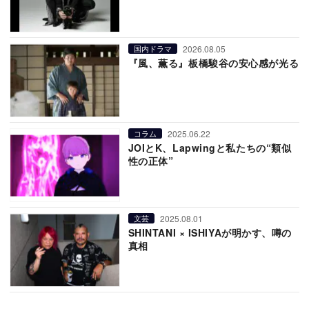
2026.08.05
国内ドラマ
『風、薫る』板橋駿谷の安心感が光る
2025.06.22
コラム
JOIとK、Lapwingと私たちの“類似
性の正体”
2025.08.01
文芸
SHINTANI × ISHIYAが明かす、噂の
真相