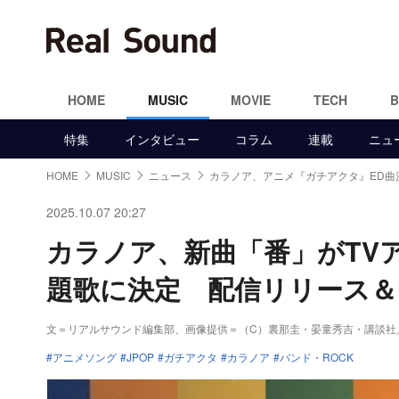
HOME
MUSIC
MOVIE
TECH
特集
インタビュー
コラム
連載
ニュ
HOME
MUSIC
ニュース
カラノア、アニメ『ガチアクタ』ED曲
2025.10.07 20:27
カラノア、新曲「番」がTV
題歌に決定 配信リリース＆
文＝リアルサウンド編集部、画像提供＝（C）裏那圭・晏童秀吉・講談社
アニメソング
JPOP
ガチアクタ
カラノア
バンド・ROCK