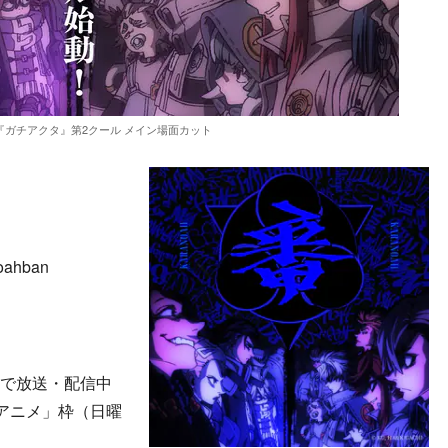
『ガチアクタ』第2クール メイン場面カット
noahban
ルで放送・配信中
ルアニメ」枠（日曜