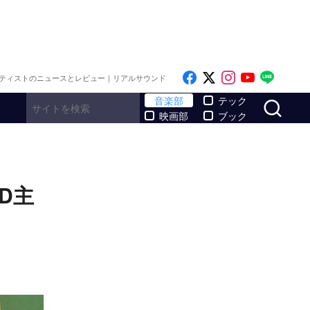
Like on Facebook
Follow on x
Follow on I
Follow o
Follo
ティストのニュースとレビュー｜リアルサウンド
サ
音楽部
テック
映画部
ブック
D主