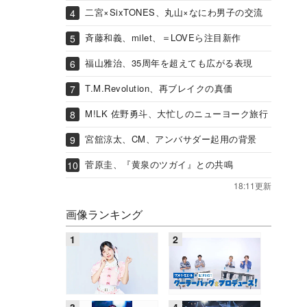
二宮×SixTONES、丸山×なにわ男子の交流
斉藤和義、milet、＝LOVEら注目新作
福山雅治、35周年を超えても広がる表現
T.M.Revolution、再ブレイクの真価
M!LK 佐野勇斗、大忙しのニューヨーク旅行
宮舘涼太、CM、アンバサダー起用の背景
菅原圭、『黄泉のツガイ』との共鳴
18:11更新
画像ランキング