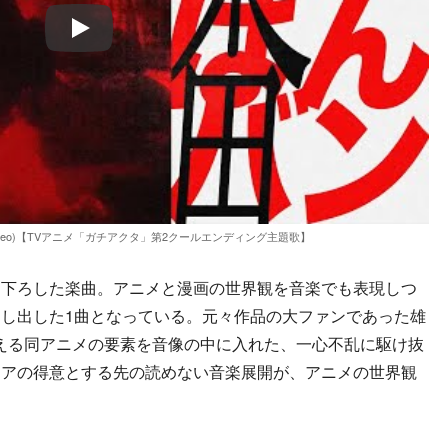
Play
usic Video)【TVアニメ「ガチアクタ」第2クールエンディング主題歌】
下ろした楽曲。アニメと漫画の世界観を音楽でも表現しつ
し出した1曲となっている。元々作品の大ファンであった雄
が考える同アニメの要素を音像の中に入れた、一心不乱に駆け抜
ノアの得意とする先の読めない音楽展開が、アニメの世界観