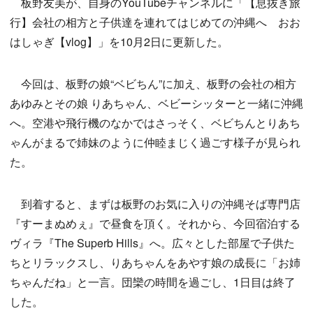
板野友美が、自身のYouTubeチャンネルに「【息抜き旅
行】会社の相方と子供達を連れてはじめての沖縄へ おお
はしゃぎ【vlog】」を10月2日に更新した。
今回は、板野の娘“ベビちん”に加え、板野の会社の相方
あゆみとその娘 りあちゃん、ベビーシッターと一緒に沖縄
へ。空港や飛行機のなかではさっそく、ベビちんとりあち
ゃんがまるで姉妹のように仲睦まじく過ごす様子が見られ
た。
到着すると、まずは板野のお気に入りの沖縄そば専門店
『すーまぬめぇ』で昼食を頂く。それから、今回宿泊する
ヴィラ『The Superb Hills』へ。広々とした部屋で子供た
ちとリラックスし、りあちゃんをあやす娘の成長に「お姉
ちゃんだね」と一言。団欒の時間を過ごし、1日目は終了
した。