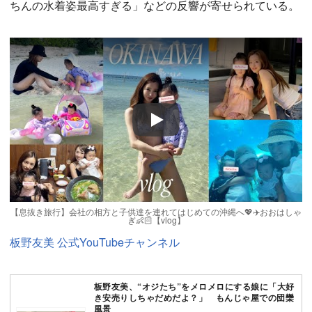
ちんの水着姿最高すぎる」などの反響が寄せられている。
Play
【息抜き旅行】会社の相方と子供達を連れてはじめての沖縄へ💖✈️おおはしゃ
ぎ👶🏻【vlog】
板野友美 公式YouTubeチャンネル
板野友美、“オジたち”をメロメロにする娘に「大好
き安売りしちゃだめだよ？」 もんじゃ屋での団欒
風景