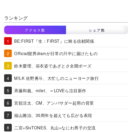
ランキング
アクセス数
シェア数
BE:FIRST『生：FIRST』に映る信頼関係
Official髭男dismが日常の只中に届けたもの
鈴木愛理、浴衣姿であざとさ全開ポーズ
M!LK 佐野勇斗、大忙しのニューヨーク旅行
斉藤和義、milet、＝LOVEら注目新作
宮舘涼太、CM、アンバサダー起用の背景
福山雅治、35周年を超えても広がる表現
二宮×SixTONES、丸山×なにわ男子の交流