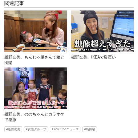
関連記事
板野友美、もんじゃ屋さんで娘と
板野友美、IKEAで爆買い
団欒
板野友美、ののちゃんとカラオケ
で感激
板野友美
女性グループ
YouTubeニュース
島田瑛