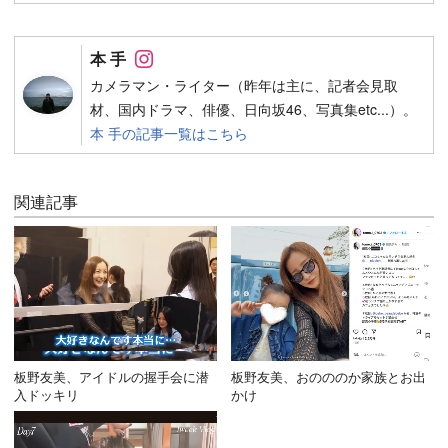
Follow on SNS
本 手
カメラマン・ライター（昨年は主に、記者会見取
材、国内ドラマ、俳優、日向坂46、写真集etc...）。
本 手の記事一覧はこちら
関連記事
板野友美、アイドルの握手会に潜
板野友美、おのののか家族とお出
入ドッキリ
かけ