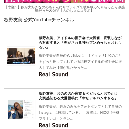
【念願✨】娘が大好きなののちゃんにサプライズで歌を歌ってもらったら激感
動だった🎤😭🩷【ののちゃんコラボ】
板野友美 公式YouTubeチャンネル
板野友美、アイドルの握手会で大興奮 変装しなが
ら対面すると「剥がされる神セブンめっちゃおもし
ろい」
板野友美が自身のYouTubeに「【ドッキリ】私のこと
をずっと推してくれている現役アイドルの握手会に潜
入してみた【僕が見たかった…
板野友美、おのののか家族＆ベビちんとおでかけ
充実感伝わる大量投稿に「幸せアルバムすぎる」
板野友美が、最近の近況をフォトダンプとして自身の
Instagramに投稿している。 板野は、NICO（平成
フラミンゴ）とラン…