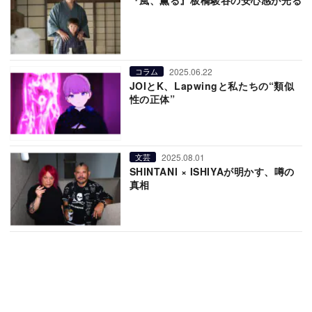
『風、薫る』板橋駿谷の安心感が光る
2025.06.22
コラム
JOIとK、Lapwingと私たちの“類似
性の正体”
2025.08.01
文芸
SHINTANI × ISHIYAが明かす、噂の
真相