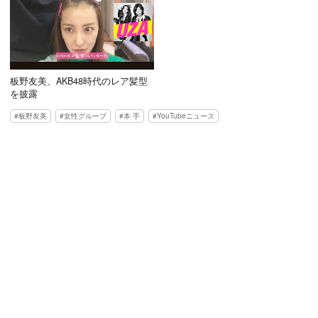
板野友美、AKB48時代のレア髪型
を披露
板野友美
女性グループ
本 手
YouTubeニュース