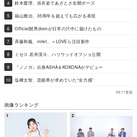
鈴木愛理、浴衣姿であざとさ全開ポーズ
福山雅治、35周年を超えても広がる表現
Official髭男dismが日常の只中に届けたもの
斉藤和義、milet、＝LOVEら注目新作
ミセス 若井滉斗、ハリウッドオフショ公開
『ノノガ』出身ASHA＆KOKONAがデビュー
塩﨑太智、芸能界が求めていた“全力感”
09:11更新
画像ランキング