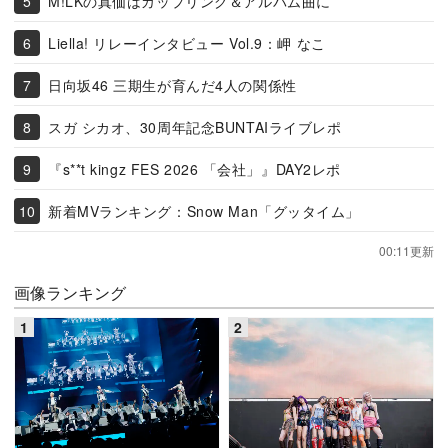
M!LKの真価はカップリング＆アルバム曲に
Liella! リレーインタビュー Vol.9：岬 なこ
日向坂46 三期生が育んだ4人の関係性
スガ シカオ、30周年記念BUNTAIライブレポ
『s**t kingz FES 2026 「会社」』DAY2レポ
新着MVランキング：Snow Man「グッタイム」
00:11更新
画像ランキング