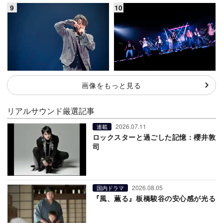
画像をもっと見る
リアルサウンド厳選記事
2026.07.11
連載
ロックスターと過ごした記憶：櫻井敦
司
2026.08.05
国内ドラマ
『風、薫る』板橋駿谷の安心感が光る