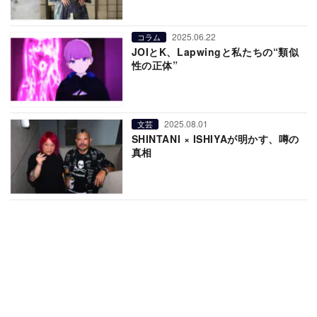
2025.06.22
コラム
JOIとK、Lapwingと私たちの“類似
性の正体”
2025.08.01
文芸
SHINTANI × ISHIYAが明かす、噂の
真相