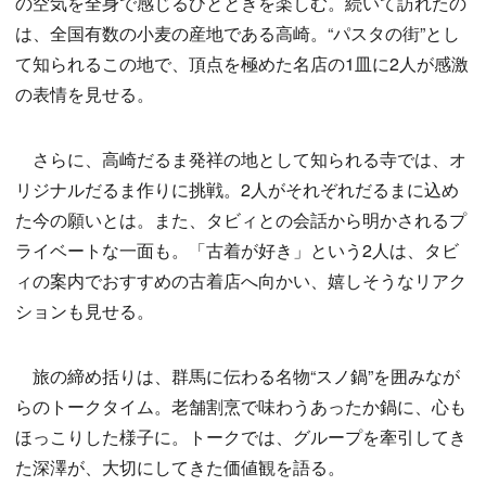
の空気を全身で感じるひとときを楽しむ。続いて訪れたの
は、全国有数の小麦の産地である高崎。“パスタの街”とし
て知られるこの地で、頂点を極めた名店の1皿に2人が感激
の表情を見せる。
さらに、高崎だるま発祥の地として知られる寺では、オ
リジナルだるま作りに挑戦。2人がそれぞれだるまに込め
た今の願いとは。また、タビィとの会話から明かされるプ
ライベートな一面も。「古着が好き」という2人は、タビ
ィの案内でおすすめの古着店へ向かい、嬉しそうなリアク
ションも見せる。
旅の締め括りは、群馬に伝わる名物“スノ鍋”を囲みなが
らのトークタイム。老舗割烹で味わうあったか鍋に、心も
ほっこりした様子に。トークでは、グループを牽引してき
た深澤が、大切にしてきた価値観を語る。