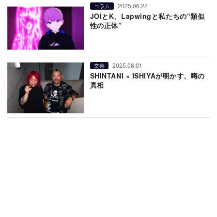
2025.06.22
コラム
JOIとK、Lapwingと私たちの“類似
性の正体”
2025.08.01
文芸
SHINTANI × ISHIYAが明かす、噂の
真相