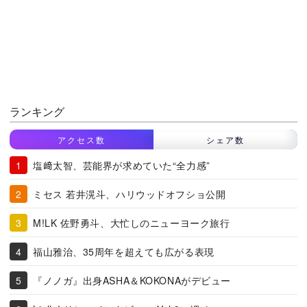
ランキング
アクセス数
シェア数
塩﨑太智、芸能界が求めていた“全力感”
ミセス 若井滉斗、ハリウッドオフショ公開
M!LK 佐野勇斗、大忙しのニューヨーク旅行
福山雅治、35周年を超えても広がる表現
『ノノガ』出身ASHA＆KOKONAがデビュー