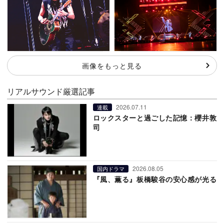
画像をもっと見る
リアルサウンド厳選記事
2026.07.11
連載
ロックスターと過ごした記憶：櫻井敦
司
2026.08.05
国内ドラマ
『風、薫る』板橋駿谷の安心感が光る