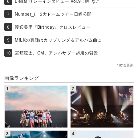
Liella! リレーインタビュー Vol.9：岬 なこ
Number_i、5大ドームツアー日程公開
渡辺美里『Birthday』クロスレビュー
M!LKの真価はカップリング＆アルバム曲に
宮舘涼太、CM、アンバサダー起用の背景
10:12更新
画像ランキング