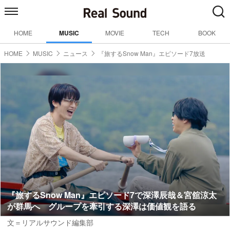
HOME
MUSIC
MOVIE
TECH
BOOK
HOME
MUSIC
ニュース
『旅するSnow Man』エピソード7放送
『旅するSnow Man』エピソード7で深澤辰哉＆宮舘涼太
が群馬へ グループを牽引する深澤は価値観を語る
文＝リアルサウンド編集部