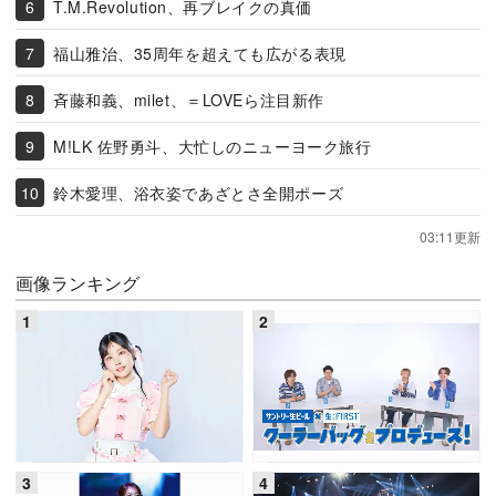
T.M.Revolution、再ブレイクの真価
福山雅治、35周年を超えても広がる表現
斉藤和義、milet、＝LOVEら注目新作
M!LK 佐野勇斗、大忙しのニューヨーク旅行
鈴木愛理、浴衣姿であざとさ全開ポーズ
03:11更新
画像ランキング