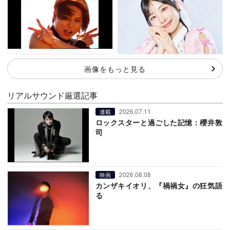
画像をもっと見る
リアルサウンド厳選記事
2026.07.11
連載
ロックスターと過ごした記憶：櫻井敦
司
2026.08.08
映画
カンザキイオリ、『禍禍女』の狂気語
る