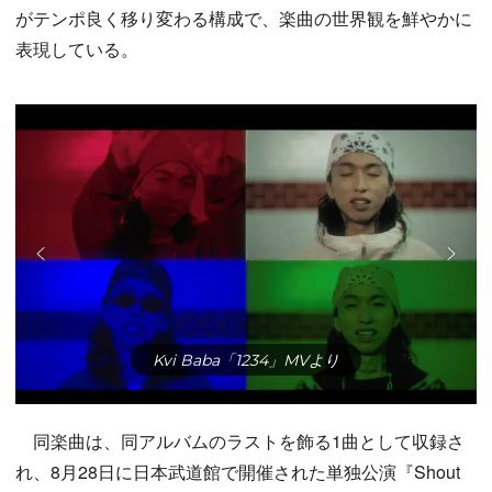
がテンポ良く移り変わる構成で、楽曲の世界観を鮮やかに
表現している。
Kvi Baba「1234」MVより
同楽曲は、同アルバムのラストを飾る1曲として収録さ
れ、8月28日に日本武道館で開催された単独公演『Shout