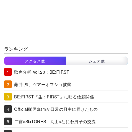
ランキング
アクセス数
シェア数
歌声分析 Vol.20：BE:FIRST
藤井 風、ツアーオフショ披露
BE:FIRST『生：FIRST』に映る信頼関係
Official髭男dismが日常の只中に届けたもの
二宮×SixTONES、丸山×なにわ男子の交流