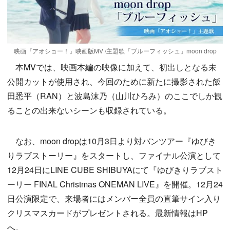
映画『アオショー！』映画版MV /主題歌「ブルーフィッシュ」moon drop
本MVでは、映画本編の映像に加えて、初出しとなる未
公開カットが使用され、今回のために新たに撮影された飯
田悉平（RAN）と波島沫乃（山川ひろみ）のここでしか観
ることの出来ないシーンも収録されている。
なお、moon dropは10月3日より対バンツアー『ゆびき
りラブストーリー』をスタートし、ファイナル公演として
12月24日にLINE CUBE SHIBUYAにて『ゆびきりラブスト
ーリー FINAL Christmas ONEMAN LIVE』を開催。12月24
日公演限定で、来場者にはメンバー全員の直筆サイン入り
クリスマスカードがプレゼントされる。最新情報はHP
へ。