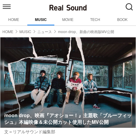
HOME
MUSIC
MOVIE
TECH
BOOK
HOME
MUSIC
ニュース
moon drop、新曲の映画版MV公開
moon drop、映画『アオショー！』主題歌「ブルーフィッ
シュ」本編映像＆未公開カット使用したMV公開
文＝リアルサウンド編集部