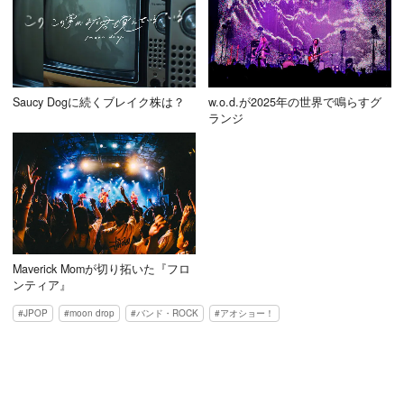
Saucy Dogに続くブレイク株は？
w.o.d.が2025年の世界で鳴らすグ
ランジ
Maverick Momが切り拓いた『フロ
ンティア』
JPOP
moon drop
バンド・ROCK
アオショー！