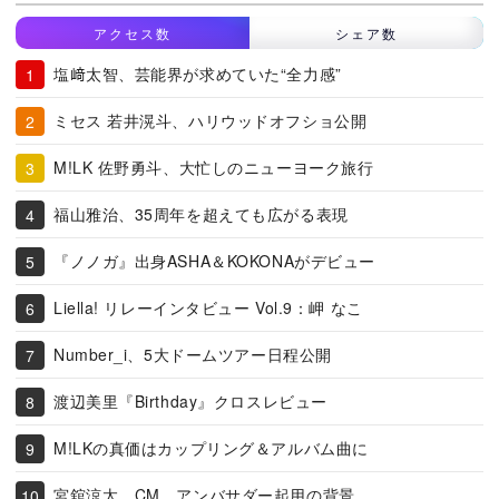
アクセス数
シェア数
塩﨑太智、芸能界が求めていた“全力感”
ミセス 若井滉斗、ハリウッドオフショ公開
M!LK 佐野勇斗、大忙しのニューヨーク旅行
福山雅治、35周年を超えても広がる表現
『ノノガ』出身ASHA＆KOKONAがデビュー
Liella! リレーインタビュー Vol.9：岬 なこ
Number_i、5大ドームツアー日程公開
渡辺美里『Birthday』クロスレビュー
M!LKの真価はカップリング＆アルバム曲に
宮舘涼太、CM、アンバサダー起用の背景