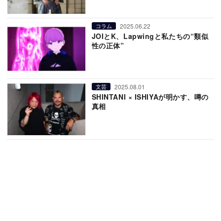
2025.06.22
コラム
JOIとK、Lapwingと私たちの“類似
性の正体”
2025.08.01
文芸
SHINTANI × ISHIYAが明かす、噂の
真相