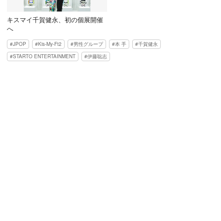
キスマイ千賀健永、初の個展開催
へ
JPOP
Kis-My-Ft2
男性グループ
本 手
千賀健永
STARTO ENTERTAINMENT
伊藤聡志