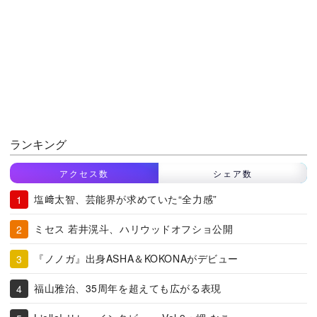
ランキング
アクセス数
シェア数
塩﨑太智、芸能界が求めていた“全力感”
ミセス 若井滉斗、ハリウッドオフショ公開
『ノノガ』出身ASHA＆KOKONAがデビュー
福山雅治、35周年を超えても広がる表現