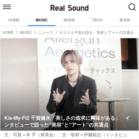
HOME
MUSIC
MOVIE
TECH
BOOK
HOME
MUSIC
ニュース
キスマイ千賀が語る、美容とアートの共通点
Kis-My-Ft2 千賀健永「美しさの追求に興味がある」 イ
ンタビューで語った“美容”と“アート”の共通点
文・写真＝本 手（発表会）
、
文・取材＝伊藤聡志（インタビュ