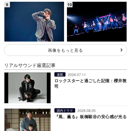
画像をもっと見る
リアルサウンド厳選記事
2026.07.11
連載
ロックスターと過ごした記憶：櫻井敦
司
2026.08.05
国内ドラマ
『風、薫る』板橋駿谷の安心感が光る