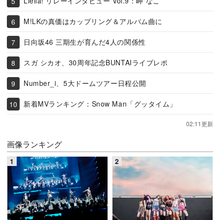
Liella! リレーインタビュー Vol.9：岬 なこ
M!LKの真価はカップリング＆アルバム曲に
日向坂46 三期生が育んだ4人の関係性
スガ シカオ、30周年記念BUNTAIライブレポ
Number_i、5大ドームツアー日程公開
新着MVランキング：Snow Man「グッタイム」
02:11更新
画像ランキング