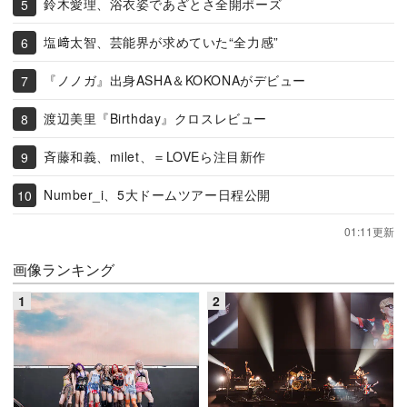
鈴木愛理、浴衣姿であざとさ全開ポーズ
塩﨑太智、芸能界が求めていた“全力感”
『ノノガ』出身ASHA＆KOKONAがデビュー
渡辺美里『Birthday』クロスレビュー
斉藤和義、milet、＝LOVEら注目新作
Number_i、5大ドームツアー日程公開
01:11更新
画像ランキング