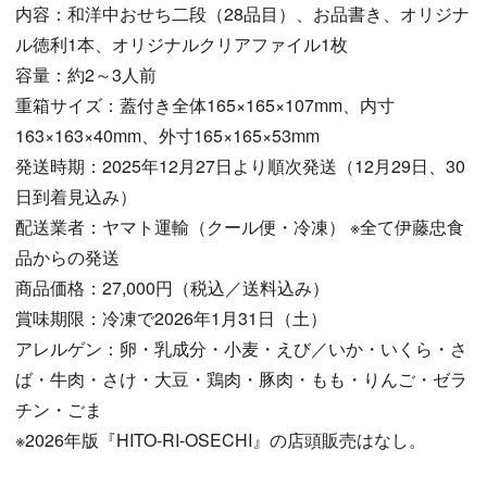
内容：和洋中おせち二段（28品目）、お品書き、オリジナ
ル徳利1本、オリジナルクリアファイル1枚
容量：約2～3人前
重箱サイズ：蓋付き全体165×165×107mm、内寸
163×163×40mm、外寸165×165×53mm
発送時期：2025年12月27日より順次発送（12月29日、30
日到着見込み）
配送業者：ヤマト運輸（クール便・冷凍） ※全て伊藤忠食
品からの発送
商品価格：27,000円（税込／送料込み）
賞味期限：冷凍で2026年1月31日（土）
アレルゲン：卵・乳成分・小麦・えび／いか・いくら・さ
ば・牛肉・さけ・大豆・鶏肉・豚肉・もも・りんご・ゼラ
チン・ごま
※2026年版『HITO-RI-OSECHI』の店頭販売はなし。