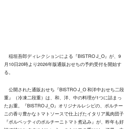
稲垣吾郎ディレクションによる『BISTRO J_O』が、9
月10日20時より2026年版通販おせちの予約受付を開始す
る。
公開された通販おせち『BISTRO J_O 和洋中おせち二段
重』（冷凍二段重）は、和、洋、中の料理が1つに詰まっ
たお重。『BISTRO J_O』オリジナルレシピの、ポルチー
ニの香り豊かなトマトソースで仕上げたイタリア風肉団子
『ポルペッティのポルチーニトマト煮込み』が、昨年も好