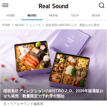
HOME
MUSIC
MOVIE
TECH
BOOK
HOME
MUSIC
ニュース
稲垣吾郎のBISTRO J_O、通販おせち発売
稲垣吾郎ディレクションのBISTRO J_O、2026年版通販お
せち発売 数量限定で予約受付開始
文＝リアルサウンド編集部