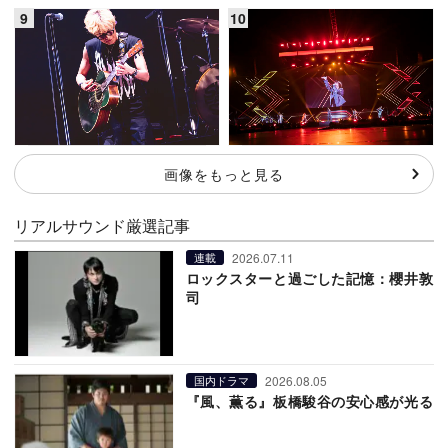
画像をもっと見る
リアルサウンド厳選記事
2026.07.11
連載
ロックスターと過ごした記憶：櫻井敦
司
2026.08.05
国内ドラマ
『風、薫る』板橋駿谷の安心感が光る