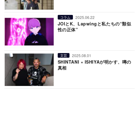
2025.06.22
コラム
JOIとK、Lapwingと私たちの“類似
性の正体”
2025.08.01
文芸
SHINTANI × ISHIYAが明かす、噂の
真相