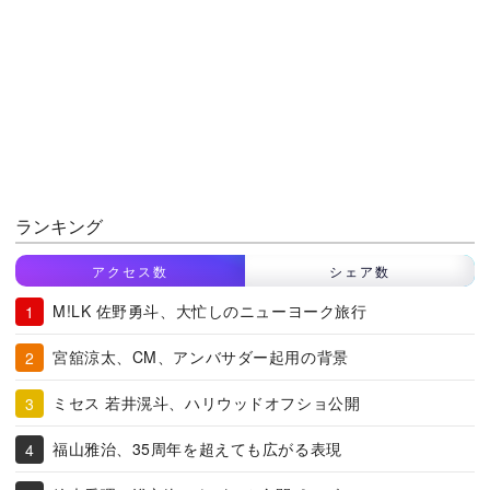
ランキング
アクセス数
シェア数
M!LK 佐野勇斗、大忙しのニューヨーク旅行
宮舘涼太、CM、アンバサダー起用の背景
ミセス 若井滉斗、ハリウッドオフショ公開
福山雅治、35周年を超えても広がる表現