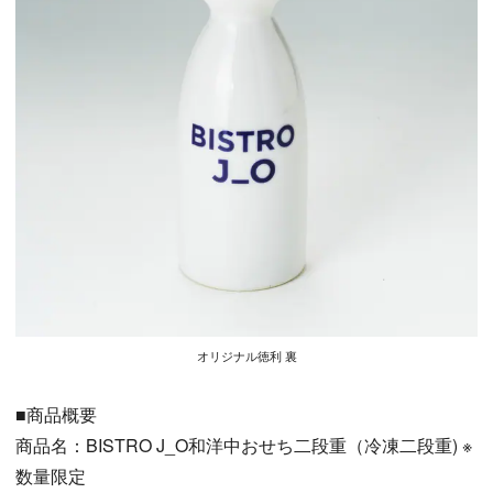
オリジナル徳利 裏
■商品概要
商品名：BISTRO J_O和洋中おせち二段重（冷凍二段重) ※
数量限定