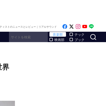
Like on Facebook
Follow on x
Follow on I
Follow o
Follo
ティストのニュースとレビュー｜リアルサウンド
サ
音楽部
テック
映画部
ブック
世界