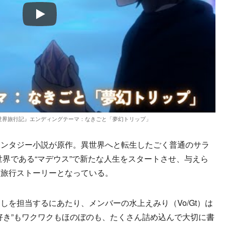
Play
世界旅行記』エンディングテーマ：なきごと「夢幻トリップ」
ンタジー小説が原作。異世界へと転生したごく普通のサラ
世界である“マデウス”で新たな人生をスタートさせ、与えら
大旅行ストーリーとなっている。
を担当するにあたり、メンバーの水上えみり（Vo/Gt）は
好き”もワクワクもほのぼのも、たくさん詰め込んで大切に書