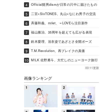
Official髭男dismが日常の只中に届けたもの
二宮×SixTONES、丸山×なにわ男子の交流
斉藤和義、milet、＝LOVEら注目新作
福山雅治、35周年を超えても広がる表現
鈴木愛理、浴衣姿であざとさ全開ポーズ
T.M.Revolution、再ブレイクの真価
M!LK 佐野勇斗、大忙しのニューヨーク旅行
00:11更新
画像ランキング