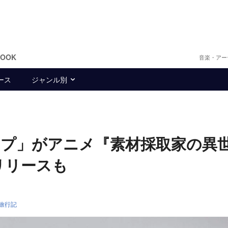
BOOK
音楽・アー
ース
ジャンル別
プ」がアニメ『素材採取家の異
リリースも
旅行記