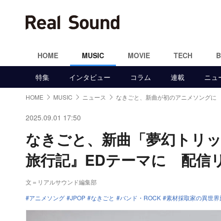
HOME
MUSIC
MOVIE
TECH
特集
インタビュー
コラム
連載
ニュ
HOME
MUSIC
ニュース
なきごと、新曲が初のアニメソングに
2025.09.01 17:50
なきごと、新曲「夢幻トリッ
旅行記』EDテーマに 配信
文＝リアルサウンド編集部
アニメソング
JPOP
なきごと
バンド・ROCK
素材採取家の異世界