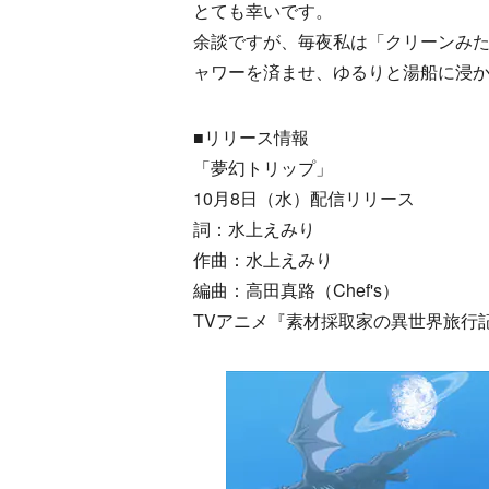
とても幸いです。
余談ですが、毎夜私は「クリーンみ
ャワーを済ませ、ゆるりと湯船に浸
■リリース情報
「夢幻トリップ」
10月8日（水）配信リリース
詞：水上えみり
作曲：水上えみり
編曲：高田真路（Chef's）
TVアニメ『素材採取家の異世界旅行