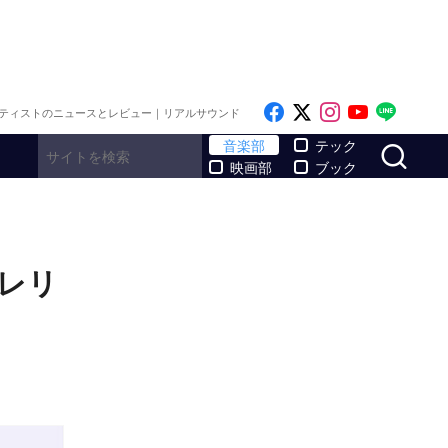
Like on Facebook
Follow on x
Follow on I
Follow o
Follo
ティストのニュースとレビュー｜リアルサウンド
サ
音楽部
テック
映画部
ブック
プレリ