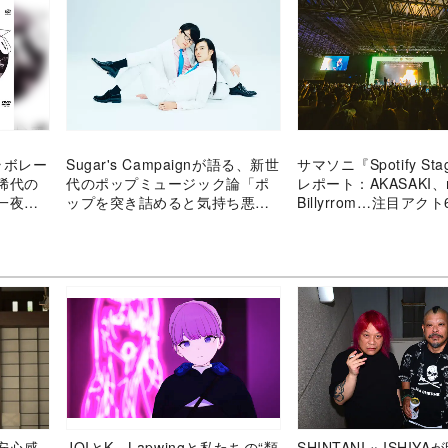
ラボレー
Sugar's Campaignが語る、新世
サマソニ『Spotify Sta
稀代の
代のポップミュージック論「ポ
レポート：AKASAKI、
一夜」
ップを突き詰めると気持ち悪く
Billyrrom…注目アク
なっていく」
狂 “81分”で繋いだ
ーも
安心感
JOIとK、Lapwingと私たちの“類
SHINTANI × ISHIY