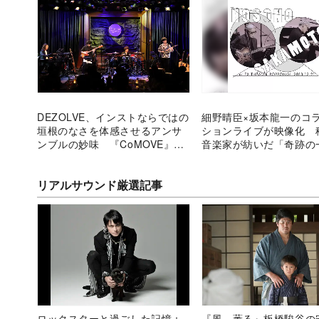
DEZOLVE、インストならではの
細野晴臣×坂本龍一のコ
垣根のなさを体感させるアンサ
ションライブが映像化 
ンブルの妙味 『CoMOVE』ツ
音楽家が紡いだ「奇跡の
アー最終公演レポ
とは？
リアルサウンド厳選記事
ロックスターと過ごした記憶：
『風、薫る』板橋駿谷の