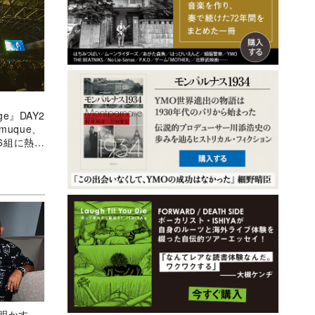
ge』DAY2
muque、
ト6組に熱
マイクリレ
Aが明かす、