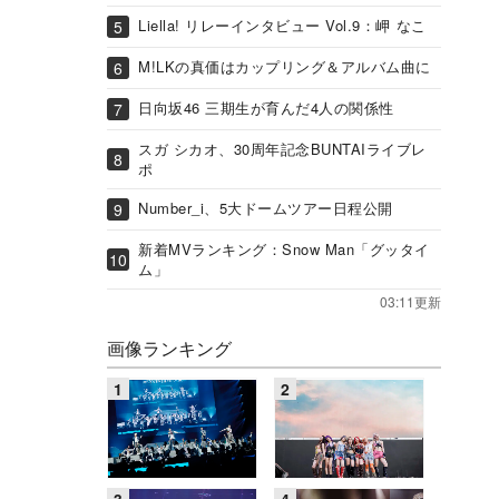
Liella! リレーインタビュー Vol.9：岬 なこ
M!LKの真価はカップリング＆アルバム曲に
日向坂46 三期生が育んだ4人の関係性
スガ シカオ、30周年記念BUNTAIライブレ
ポ
Number_i、5大ドームツアー日程公開
新着MVランキング：Snow Man「グッタイ
ム」
03:11更新
画像ランキング